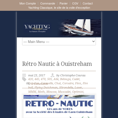
Mon Compte
Commande
Panier
CGV
Contact
Yachting Classique, le site de la voile d'exception
Rétro Nautic à Ouistreham
mai 23, 2017
by Christophe Courau
420
,
445
,
470
,
505
,
Aile
,
Belouga
,
Cadet
,
Caneton
,
Caravelle
,
Chat
,
Corsaire
,
Finn
,
Fire
2 Comments
ball
,
Flying Dutchman
,
Hirondelle
,
Laser
,
MMM
,
Moth
,
Mousse
,
Muscadet
,
Optimist
,
Ouistreham
,
Ponant
,
Requin
,
Sharpie 9 M
,
Snipe
,
Stern
,
Vaurien
,
Voile légère
,
Yole OK