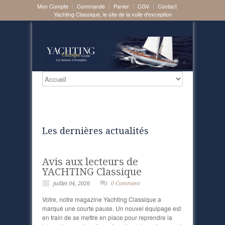
Mon Compte
Commande
Panier
CGV
Contact
Yachting Classique, le site de la voile d'exception
Les dernières actualités
Avis aux lecteurs de
YACHTING Classique
juillet 04, 2026
0 Comment
Votre, notre magazine Yachting Classique a
marqué une courte pause. Un nouvel équipage est
en train de se mettre en place pour reprendre la