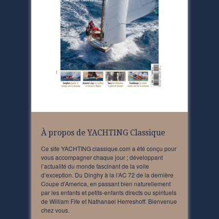
À propos de YACHTING Classique
Ce site YACHTING classique.com a été conçu pour
vous accompagner chaque jour ; développant
l’actualité du monde fascinant de la voile
d’exception. Du Dinghy à la l’AC 72 de la dernière
Coupe d’America, en passant bien naturellement
par les enfants et petits-enfants directs ou spirituels
de William Fife et Nathanael Herreshoff. Bienvenue
chez vous.