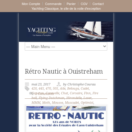
Mon Compte
Commande
Panier
CGV
Contact
Yachting Classique, le site de la voile d'exception
Rétro Nautic à Ouistreham
mai 23, 2017
by Christophe Courau
420
,
445
,
470
,
505
,
Aile
,
Belouga
,
Cadet
,
Caneton
,
Caravelle
,
Chat
,
Corsaire
,
Finn
,
Fire
2 Comments
ball
,
Flying Dutchman
,
Hirondelle
,
Laser
,
MMM
,
Moth
,
Mousse
,
Muscadet
,
Optimist
,
Ouistreham
,
Ponant
,
Requin
,
Sharpie 9 M
,
Snipe
,
Stern
,
Vaurien
,
Voile légère
,
Yole OK