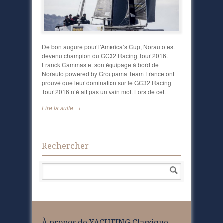
De bon augure pour l’America’s Cup, Norauto est
devenu champion du GC32 Racing Tour 2016.
Franck Cammas et son équipage à bord de
Norauto powered by Groupama Team France ont
prouvé que leur domination sur le GC32 Racing
Tour 2016 n’était pas un vain mot. Lors de cett
Lire la suite →
Rechercher
À propos de YACHTING Classique