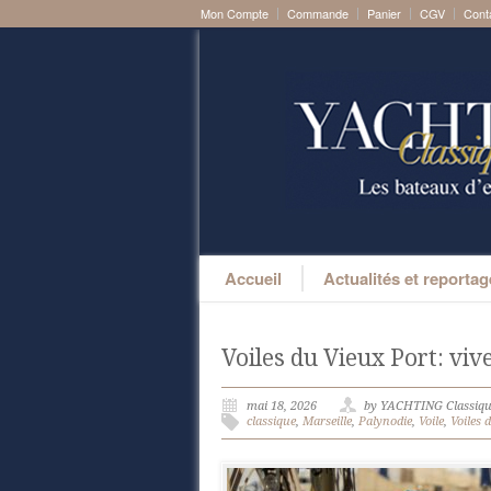
Mon Compte
Commande
Panier
CGV
Cont
Accueil
Actualités et reporta
Voiles du Vieux Port: v
mai 18, 2026
by YACHTING Classiq
classique
,
Marseille
,
Palynodie
,
Voile
,
Voiles 