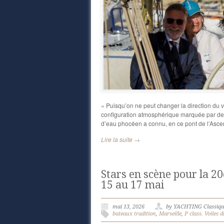
« Puisqu’on ne peut changer la direction du ve
configuration atmosphérique marquée par des d
d’eau phocéen a connu, en ce pont de l’Asce
Lire la suite →
Stars en scène pour la 20
15 au 17 mai
mai 13, 2026
by YACHTING Classiq
bateaux tradition
,
Marseille
,
P class. Voiles 