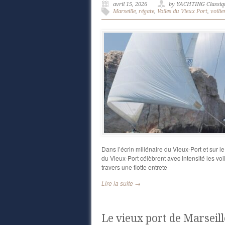
avril 15, 2026
by YACHTING Classiq
Marseille
,
régate
,
Voiles du Vieux Port
,
voilie
Dans l’écrin millénaire du Vieux-Port et sur 
du Vieux-Port célèbrent avec intensité les vo
travers une flotte entrete
Lire la suite →
Le vieux port de Marseil