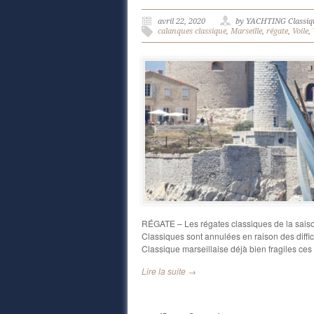
avril 22, 2020
by YACHTING Classiq
calanques classique
,
Marseille
,
régate
,
Voile
,
RÉGATE – Les régates classiques de la saiso
Classiques sont annulées en raison des diffic
Classique marseillaise déjà bien fragiles ces
Lire la suite →