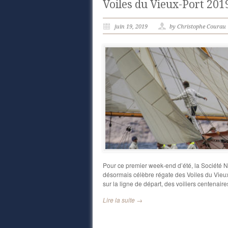
Voiles du Vieux-Port 201
juin 19, 2019
by Christophe Courau
Pour ce premier week-end d’été, la Société N
désormais célèbre régate des Voiles du Vieux-
sur la ligne de départ, des voiliers centenai
Lire la suite →