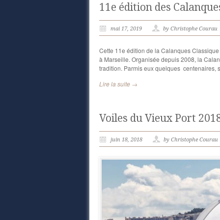
11e édition des Calanque
mai 17, 2019
by Christophe Courau
Cette 11e édition de la Calanques Classique 
à Marseille. Organisée depuis 2008, la Calan
tradition. Parmis eux quelques centenaires, 
Lire la suite →
Voiles du Vieux Port 2018
juin 18, 2018
by Christophe Courau