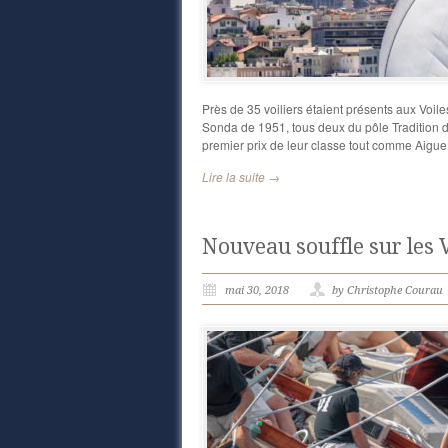
Près de 35 voiliers étaient présents aux Voil
Sonda de 1951, tous deux du pôle Tradition d
premier prix de leur classe tout comme Aigue
Lire la suite →
Nouveau souffle sur les 
mai 30, 2018
by Christophe Courau