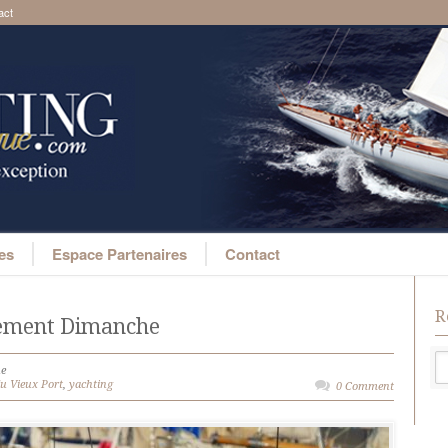
act
ges
Espace Partenaires
Contact
R
ivement Dimanche
ue
du Vieux Port
,
yachting
0 Comment