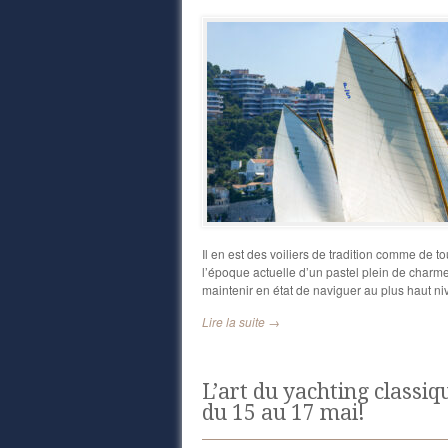
Il en est des voiliers de tradition comme de to
l’époque actuelle d’un pastel plein de charme.
maintenir en état de naviguer au plus haut ni
Lire la suite →
L’art du yachting classiq
du 15 au 17 mai!