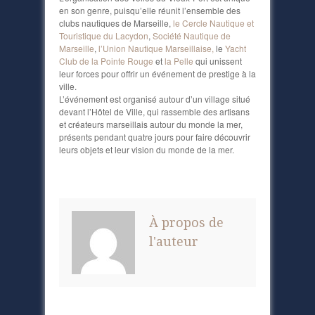
en son genre, puisqu’elle réunit l’ensemble des
clubs nautiques de Marseille,
le Cercle Nautique et
Touristique du Lacydon
,
Société Nautique de
Marseille
,
l’Union Nautique Marseillaise,
le
Yacht
Club de la Pointe Rouge
et
la Pelle
qui unissent
leur forces pour offrir un événement de prestige à la
ville.
L’événement est organisé autour d’un village situé
devant l’Hôtel de Ville, qui rassemble des artisans
et créateurs marseillais autour du monde la mer,
présents pendant quatre jours pour faire découvrir
leurs objets et leur vision du monde de la mer.
À propos de
l'auteur