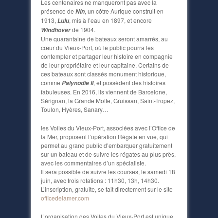
Les centenaires ne manqueront pas avec la
présence de
, un côtre Aurique construit en
Nin
1913,
, mis à l’eau en 1897, et encore
Lulu
de 1904.
Windhover
Une quarantaine de bateaux seront amarrés, au
cœur du Vieux-Port, où le public pourra les
contempler et partager leur histoire en compagnie
de leur propriétaire et leur capitaine. Certains de
ces bateaux sont classés monument historique,
comme
, et possèdent des histoires
Palynodie II
fabuleuses. En 2016, ils viennent de Barcelone,
Sérignan, la Grande Motte, Gruissan, Saint-Tropez,
Toulon, Hyères, Sanary…
les Voiles du Vieux-Port, associées avec l’Office de
la Mer, proposent l’opération Régate en vue, qui
permet au grand public d’embarquer gratuitement
sur un bateau et de suivre les régates au plus près,
avec les commentaires d’un spécialiste.
Il sera possible de suivre les courses, le samedi 18
juin, avec trois rotations : 11h30, 13h, 14h30.
L’inscription, gratuite, se fait directement sur le site
officedelamer.com
L’organisation des Voiles du Vieux-Port est unique