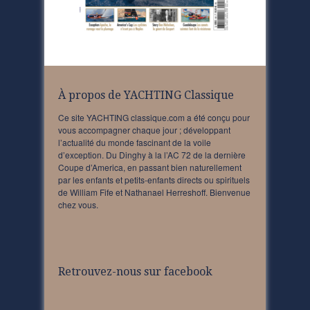
À propos de YACHTING Classique
Ce site YACHTING classique.com a été conçu pour
vous accompagner chaque jour ; développant
l’actualité du monde fascinant de la voile
d’exception. Du Dinghy à la l’AC 72 de la dernière
Coupe d’America, en passant bien naturellement
par les enfants et petits-enfants directs ou spirituels
de William Fife et Nathanael Herreshoff. Bienvenue
chez vous.
Retrouvez-nous sur facebook