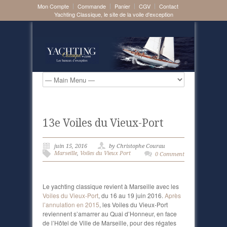
Mon Compte
Commande
Panier
CGV
Contact
Yachting Classique, le site de la voile d'exception
13e Voiles du Vieux-Port
juin 15, 2016
by Christophe Courau
Marseille
,
Voiles du Vieux Port
0 Comment
Le yachting classique revient à Marseille avec les
Voiles du Vieux-Port
, du 16 au 19 juin 2016.
Après
l’annulation en 2015
, les Voiles du Vieux-Port
reviennent s’amarrer au Quai d’Honneur, en face
de l’Hôtel de Ville de Marseille, pour des régates