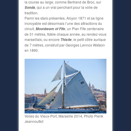
la course au large, comme Bertrand de Broc, sur
, qui a un vrai penchant pour la voile de
Sonda
tradition.
Parmi les stars présentes, Alcyon 1871 et sa ligne
incroyable est désormais l’une des attractions du
circuit,
, un Plan Fife centenaire
Moonbeam of Fife
de 31 mètres, fidèle chaque année, au rendez-vous
marseillais, ou encore
, le petit côtre aurique
Thistle
de 7 mètres, construit par Georges Lennox Watson
en 1890.
Voiles du Vieux-Port, Marseille 2014, Photo Pierik
Jeannouttot