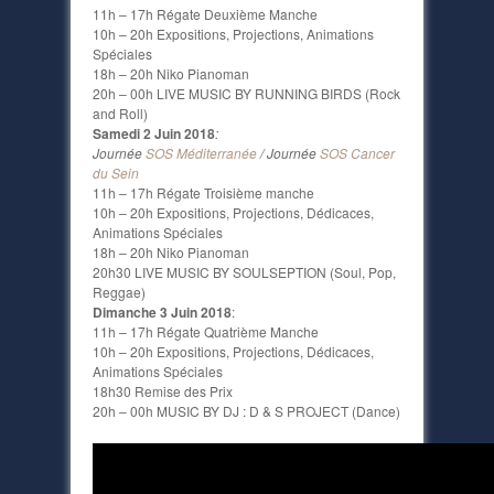
11h – 17h Régate Deuxième Manche
10h – 20h Expositions, Projections, Animations
Spéciales
18h – 20h Niko Pianoman
20h – 00h LIVE MUSIC BY RUNNING BIRDS (Rock
and Roll)
Samedi 2 Juin 2018
:
Journée
SOS Méditerranée
/ Journée
SOS Cancer
du Sein
11h – 17h Régate Troisième manche
10h – 20h Expositions, Projections, Dédicaces,
Animations Spéciales
18h – 20h Niko Pianoman
20h30 LIVE MUSIC BY SOULSEPTION (Soul, Pop,
Reggae)
Dimanche 3 Juin 2018
:
11h – 17h Régate Quatrième Manche
10h – 20h Expositions, Projections, Dédicaces,
Animations Spéciales
18h30 Remise des Prix
20h – 00h MUSIC BY DJ : D & S PROJECT (Dance)