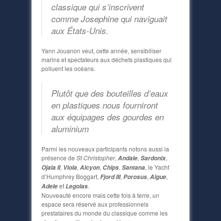
classique qui s’inscrivent
comme
Josephine
qui naviguait
aux États-Unis.
Yann Jouanon veut, cette année, sensibiliser
marins et spectateurs aux déchets plastiques qui
polluent les océans.
Plutôt que des bouteilles d’eaux
en plastiques nous fourniront
aux équipages des gourdes en
aluminium
Parmi les nouveaux participants notons aussi la
présence de
St Christopher
,
,
,
Andale
Sardonix
,
,
,
,
, le Yacht
Ojala II
Viola
Alcyon
Chips
Santana
d’Humphrey Boggart,
,
,
,
Fjord III
Porosus
Algue
et
.
Adele
Legolas
Nouveauté encore mais cette fois à terre, un
espace sera réservé aux professionnels
prestataires du monde du classique comme les