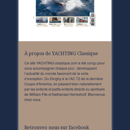
À propos de YACHTING Classique
Ce site YACHTING classique.com a été conçu pour
vous accompagner chaque jour ; développant
l’actualité du monde fascinant de la voile
d’exception. Du Dinghy à la l’AC 72 de la dernière
Coupe d’America, en passant bien naturellement
par les enfants et petits-enfants directs ou spirituels
de William Fife et Nathanael Herreshoff. Bienvenue
chez vous.
Retrouvez-nous sur facebook