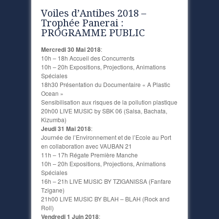
Voiles d’Antibes 2018 –
Trophée Panerai :
PROGRAMME PUBLIC
Mercredi 30 Mai 2018
:
10h – 18h Accueil des Concurrents
10h – 20h Expositions, Projections, Animations
Spéciales
18h30 Présentation du Documentaire « A Plastic
Ocean »
Sensibilisation aux risques de la pollution plastique
20h00 LIVE MUSIC by SBK 06 (Salsa, Bachata,
Kizumba)
Jeudi 31 Mai 2018
:
Journée de l’Environnement et de l’Ecole au Port
en collaboration avec VAUBAN 21
11h – 17h Régate Première Manche
10h – 20h Expositions, Projections, Animations
Spéciales
16h – 21h LIVE MUSIC BY TZIGANISSA (Fanfare
Tzigane)
21h00 LIVE MUSIC BY BLAH – BLAH (Rock and
Roll)
Vendredi 1 Juin 2018
: