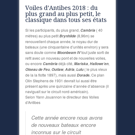
Voiles d’Antibes 2018 : du
plus grand au plus petit, le
classique dans tous ses états
Si les participants, du plus grand,
( 40
Cambria
mètres) au plus petit
(8,96m) se
Brynhilde
renouvellent chaque année, le noyau dur de
bateaux (une cinquantaine d’unités environ) y sera
sans doute comme
tout juste sorti de
Moonbeam IV
refit avec un nouveau pont et de nouvelles voiles,
ou encore
déjà cité,
,
,
Cambria
Mariska
Hallowe’en
,
,
,
( le plus vieux
Oiseau de Feu
Outlaw
Adria
Lulu
de la la flotte 1897), mais aussi
Ce plan
Dorade.
Olin Stephens de 1931 devrait lui aussi être
présent après une quinzaine d’année d’absence (il
naviguait sur le circuit nord-américain).
Selon Yann Jouannon le directeur des Voiles
d’Antibes
Cette année encore nous avons
de nouveaux bateaux encore
inconnus sur le circuit