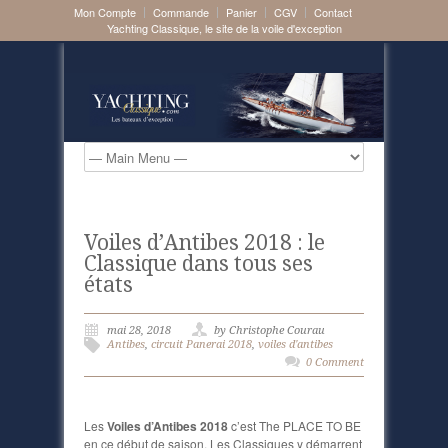
Mon Compte
Commande
Panier
CGV
Contact
Yachting Classique, le site de la voile d'exception
Voiles d’Antibes 2018 : le
Classique dans tous ses
états
mai 28, 2018
by Christophe Courau
Antibes
,
circuit Panerai 2018
,
voiles d'antibes
0 Comment
Les
Voiles d’Antibes 2018
c’est The PLACE TO BE
en ce début de saison. Les Classiques y démarrent