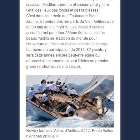
la saison Méditerranéenne et chacun peut y faire
l’état des lieux des forces et des faiblesses.
C’est dans leur écrin de l’Esplanade Saint –
Jaume, à l’ombre des remparts du Vieil Antibes que
du 30 mai au 3 juin 2018,
Les Voiles d’Antibes
accueilleront pour leur 23ème édition, les plus
beaux Yachts de Tradition du monde pour
l’ouverture du
Panerai Classic Yachts Challenge
.
Le record de participation de 2017, 82 yachts, y
sera cette année encore peut-être égalé ou
dépassé si les armateurs sont fidèles au premier
grand rendez-vous de la saison.
Rowdy lors des Voiles d’Antibes 2017. Photo Voiles
d’Antibes 2018-DR