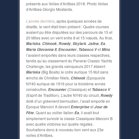
présents aux Voiles d’Antibes 2018. Photo Voiles
d’Antibes-Giorgio Mostarda.
L’année dernière
, après quelques années de
disette, le vent était bien présent : Quatre courses
avaient pu être disputées sur des parcours de 15 et
20 Miles avec un vent entre 8 et 15 nœuds. Au final,
,
,
,
,
,
,
Mariska
Chinook
Rowdy
Skylark
Jalina
Ea
,
,
et
Maria Giovanna II
Encounter
Tabasco V
Minx
l’avaient emportés dans leurs classes respectives,
tandis qu’au classement du Panerai Classic Yachts
Challenge, les grands vainqueurs 2017 étaient
(Big Boats) le cotre aurique 15 MJI sans
Mariska
winchs de Christian Niels,
(Epoque)le
Chinook
NY40 aurique de 1916 pour la troisième année
consécutive,
(Classique) et
Encounter
Tabasco V
(Esprit de Tradition). L’autre NY40 du circuit,
Rowdy
doté d’un gréement bermudien, l’avait emporté en
Époque Marconi A devant
et
Enterprise
Jour de
. Quant au voilier italien
, il avait tout
Fête
Ea
simplement survolé la classe Classiques Marconi B
avec quatre victoires sur quatre régates.
Souhaitons donc à nouveau bon vent aux 23e
voiles d’Antibes.