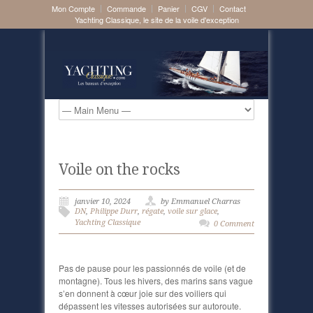
Mon Compte
Commande
Panier
CGV
Contact
Yachting Classique, le site de la voile d'exception
Voile on the rocks
janvier 10, 2024
by Emmanuel Charras
DN
,
Philippe Durr
,
régate
,
voile sur glace
,
Yachting Classique
0 Comment
Pas de pause pour les passionnés de voile (et de
montagne). Tous les hivers, des marins sans vague
s’en donnent à cœur joie sur des voiliers qui
dépassent les vitesses autorisées sur autoroute.