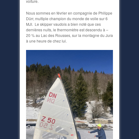
voiture.
Nous sommes en février en compagnie de Philippe
Dürr, multiple champion du monde de voile sur 6
MJI. Le skipper vaudois a bien noté que ces
dernières nuits, le thermomètre est descendu à –
20 % au Lac des Rousses, sur la montagne du Jura
à une heure de chez lui.