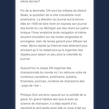
siècle dernier?
Fin de la devinette: DN sont les initiales de
Detroit
News,
le quotidien de la ville industrielle nord-
américaine. La direction du journal eut la bonne
idée en 1936 de faire livrer en express son journal
des bords du Lac Michigan par des chars sur patins
lorsque l’hiver empêcha toute navigation et même
souvent circulation sur les routes verglacées et
enneigées. Gain de temps garanti pour diffuser les
news. Moins rapide qu’internet mais tellement plus
amusant qu’il ne restait plus qu’à organiser des
régates pour assoir un peu plus la notoriété du
journal.
Aujourd’hui la classe DN organise des
championnats du monde où l’on retrouve outre de
nombreux canadiens, américains, suédois,
finlandais, polonais, nombres de champions des
«pays de l’est ».
Philippe Dürr est donc rassuré sur la solidité de la
glace. En grand habitué des lacs et avec sa
science de champion, il a déjà repéré d’où
viendrait le vent après avoir jeté un coup d’œil sur