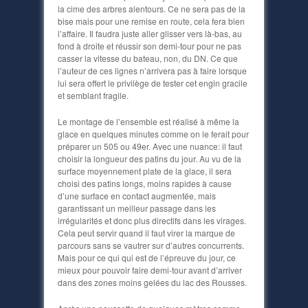
la cime des arbres alentours. Ce ne sera pas de la
bise mais pour une remise en route, cela fera bien
l’affaire. Il faudra juste aller glisser vers là-bas, au
fond à droite et réussir son demi-tour pour ne pas
casser la vitesse du bateau, non, du DN. Ce que
l’auteur de ces lignes n’arrivera pas à faire lorsque
lui sera offert le privilège de tester cet engin gracile
et semblant fragile.
Le montage de l’ensemble est réalisé à même la
glace en quelques minutes comme on le ferait pour
préparer un 505 ou 49er. Avec une nuance: il faut
choisir la longueur des patins du jour. Au vu de la
surface moyennement plate de la glace, il sera
choisi des patins longs, moins rapides à cause
d’une surface en contact augmentée, mais
garantissant un meilleur passage dans les
irrégularités et donc plus directifs dans les virages.
Cela peut servir quand il faut virer la marque de
parcours sans se vautrer sur d’autres concurrents.
Mais pour ce qui qui est de l’épreuve du jour, ce
mieux pour pouvoir faire demi-tour avant d’arriver
dans des zones moins gelées du lac des Rousses.