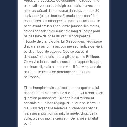
Après une poussette de quelques mètres comme
on le fait avec un bobsleigh ou le faisait avec une
moto au départ d’une course dans les années 80,
le skipper (pilote, barreur?) saute dans son frêle
esquif. Position allongée: La barre qui actionne le
patin avant est tenu par l’entre jambes; les mains,
calées consciencieusement le long du corps pour
ne pas faire de prise au vent, s’occupent de
l’écoute de grand-voile. En 3 secondes, l’équipage
disparaîtra au loin avec comme seul indice de vie à
bord: un bout de casque. Que se passe- il
dessous? «Le plaisir de la glisse, confie Philippe.
On va vite tout de suite, sans trop d’apprentissage,
continue-t-il, mais aller très vite, il faut vingt ans de
pratique, le temps de débrancher quelques
neurones».
Et le champion suisse d’expliquer ce que cela lui
apporte dans sa discipline sur l’eau : «La remise en
question permanente. Cet engin est tellement
sensible qu’un bon réglage d’un jour, peut-être un
mauvais réglage le lendemain: choix des patins,
mais aussi position du mât, la quête, choix de la
voile, plus ou moins creuse.» De la voile à l’état
pur ?