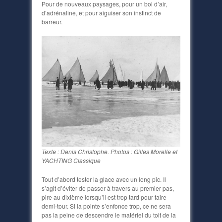
Pour de nouveaux paysages, pour un bol d’air,
d’adrénaline, et pour aiguiser son instinct de
barreur.
Texte : Denis Christophe. Photos : Gilles Morelle et
YACHTING Classique
Tout d’abord tester la glace avec un long pic. Il
s’agit d’éviter de passer à travers au premier pas,
pire au dixième lorsqu’il est trop tard pour faire
demi-tour. Si la pointe s’enfonce trop, ce ne sera
pas la peine de descendre le matériel du toit de la