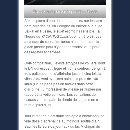
DN – Grand Master Cup 2020 – Suede
Sur les plans d’eau de montagnes ou sur les lacs
nord-américains, en Pologne ou encore sur le lac
Baïkal en Russie, le sujet est moins sensible…à
l’heure de
YACHTING Classique
numéro 98. Les
amateurs de sensation fortes n’attendent que la
glace prenne pour s’y donner rendez-vous pour
des régates acharnées.
Côté compétition, il existe six types de voiliers, dont
le DN qui est petit, léger et moins coûteux. L’engin à
trois pattes permet d’atteindre jusqu’à cinq fois la
vitesse du vent avec des pointes à près de 140
km/h (On ne parle pas en nœuds dans cette
discipline). L’impression de vitesse est triplée par
rapport à la voile sur l’eau. Les sensations de
risques vont de pair : la dureté de la glace en a
refroidi plus d’un.
Tout le monde n’est donc pas apte à encaisser une
telle dose d’adrénaline au moindre souffle d’air.
Sauf les livreurs de journaux du lac Michigan du