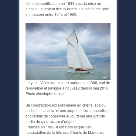
série de modification en 1934 avec la mise en
place d’un moteur fixe in-board. Il a même été gréé
en marconi entre 1945 et 1950.
Le yacht Viola est un cotre aurique de 1908, sort de
rénovation et navigue à nouveau depuis mai 2016.
Photo christophe breschi
Sa construction exceptionnelle en chêne, acajou,
pitchpin et acacia, et ses propriétaires successifs lui
ont permis de conserver aujourd’hui une grande
partie de sa structure d’origine.
Francisé en 1992, il est alors acquis par
l’association de la fête des Chants de Marins de