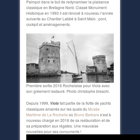
Paimpol dans le but de redynamiser la plaisance
classique en Bretagne Nord. Classé Monument
Historique en 1993 il est rénové à nouveau l’année
suivante au Chantier Labbé à Saint Malo : pont,
cockpit et aménagements.
Première sortie 2016 Rochelaise pour Viola avec
son gréement restauré. Photo christophe breschi.
Depuis 1999,
fait partie de la flotte de yachts
Viola
classiques amarrés sur les quais du
Musée
Maritime de La Rochelle
où
Bruno Barbara
s’est à
nouveau chargé en 2016 de sa restauration et de
sa préparation aux régates. Une mauvaise
nouvelles pour ses concurrents !