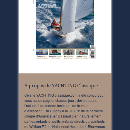
À propos de YACHTING Classique
Ce site YACHTING classique.com a été conçu pour
vous accompagner chaque jour ; développant
l’actualité du monde fascinant de la voile
d’exception. Du Dinghy à la l’AC 72 de la dernière
Coupe d’America, en passant bien naturellement
par les enfants et petits-enfants directs ou spirituels
de William Fife et Nathanael Herreshoff. Bienvenue