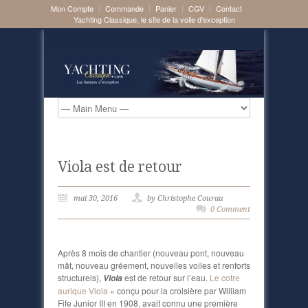
Mon Compte
Commande
Panier
CGV
Contact
Yachting Classique, le site de la voile d'exception
Viola est de retour
mai 30, 2016
by Christophe Courau
0 Comment
Après 8 mois de chantier (nouveau pont, nouveau
mât, nouveau gréement, nouvelles voiles et renforts
structurels),
est de retour sur l’eau.
Le cotre
Viola
aurique Viola
» conçu pour la croisière par William
Fife Junior III en 1908, avait connu une première