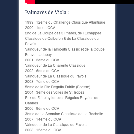
Palmarès de Viola :
1999 : 12ème du Challenge Classique Atlantique
2000 : 1er du CCA
2nd de La Coupe des 3 Phares, de l’Echappée
Classique de Quiberon & de La Classique du
Pavois
Vainqueur de la Falmouth Classic et de la Coupe
Bouvet Ladubay
2001 : 3ème du CCA
Vainqueur de La Charente Classique
2002 : 6ème du CCA
Vainqueur de La Classique du Pavois
2003 : 7ème du CCA
5ème de la Fife Regatta Fairlie (Ecosse)
2004 : 3ème des Voiles de St Tropez
Prix du Fairplay lors des Régates Royales de
Cannes
2006 : 9ème du CCA
3ème de La Semaine Classique de La Rochelle
2007 : 14ème du CCA
Vainqueur de La Classique du Pavois
2008 : 15ème du CCA