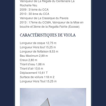
Vainqueur de La Régate du Centenaire La
Rochelle-Yeu
2009 : 31ème du CCA
2010 : 30 ème du CCA
Vainqueur de La Classique du Pavois
2013 : 17ème du CCMA, Vainqueur de la Mise en
bouche et 3ème de la Regatta Fairlie (Ecosse)
CARACTÉRISTIQUES DE VIOLA
Longueur de coque 12,75 m
Longueur Hors tout 15,25 m
Longueur de flottaison 8,53 m
Bau Maximum 2,89 m
Creux 2,80 m
Tirant d’eau 1,88 m
Tirant d’air 13,6 m
Déplacement 10,61 T
Surface de voilure 118 m 2
Longueur Hors Tout 15,25 m