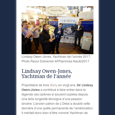
Lindsay Owen-Jones, Yachtman de l’année 2017,
Photo Raoul Dobremel-AFPservices-Nautic2017
Lindsay Owen-Jones,
Yachtman de l’année
Propriétaire de trois
Wally
en vingt ans,
Sir Lindsay
Owen-Jones
a contribué à faire entrer dans la
légende ces carènes si souvent copiées depuis.
Une telle longévité témoigne d’une passion
sincère. L’ancien patron de L’Oréal a doublé cette
dernière d’une quête permanente de l’amélioration.
Il méritait donc bien d’être nommé Yachtman de