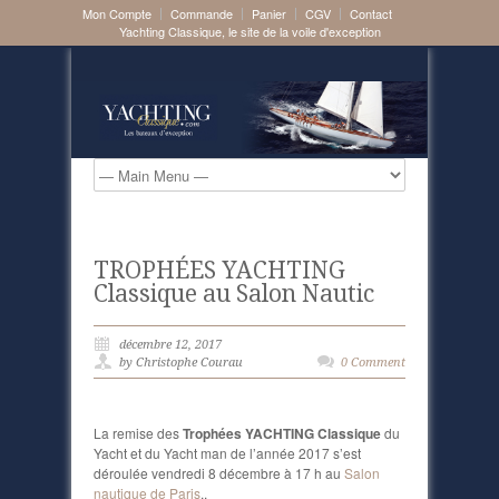
Mon Compte
Commande
Panier
CGV
Contact
Yachting Classique, le site de la voile d'exception
TROPHÉES YACHTING
Classique au Salon Nautic
décembre 12, 2017
by Christophe Courau
0 Comment
La remise des
Trophées YACHTING Classique
du
Yacht et du Yacht man de l’année 2017 s’est
déroulée vendredi 8 décembre à 17 h au
Salon
nautique de Paris
,.