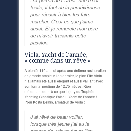
l’ex patron de l’Oréal, rien n’est
facile, il faut de la persévérance
pour réussir à bien les faire
marcher. C’est ce que j’aime
aussi. Et je remercie mon père
de m’avoir transmis cette
passion.
Viola, Yacht de l’année,
« comme dans un rêve »
A bientôt 110 ans et après une énième restauration
de grande ampleur l’an dernier, le plan Fife Viola
n’a jamais été aussi élégant et aussi vaillant avec
son format médium de 12,75 mètres. Rien
d’étonnant donc à ce que le jury du Trophée
Yachting Classique l’ait élu Yacht de l’année !
Pour Kosta Belkin, armateur de Viola :
J’ai rêvé de beau voilier,
lorsque très jeune j’ai eu la
chance de voir naviguer Pen