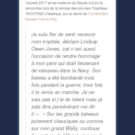
l’année 2017 et les visiteurs du Nautic ont pu le
rencontrer lors de la remise des prix des Trophées
YACHTING Classique, sur le stand de
Construction
Navale Franck Roy
.
Je suis fier de venir recevoir
mon trophée, déclare Lindsay
Owen Jones, car c’est aussi
l’occasion de rendre hommage
à mon père qui était lieutenant
de vaisseau dans la Navy. Son
bateau a été bombardé trois
fois pendant la guerre; trois fois
il le remis en marche. Je ne
sais pas si j’ai du talent mais je
sais être persévérant me dit-
il ». » Sur les grands bateaux
purement classiques ou comme
sur mon grand Wally, continue