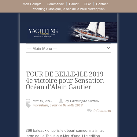
Mon Compte
Commande
Panier
CGV
Contact
Yachting Classique, le site de la voile d'exception
TOUR DE BELLE-ILE 2019
4e victoire pour Sensation
Océan d’Alain Gautier
mai 19, 2019
by Christophe Courau
morbihan
,
Tour de Belle-Ile 2019
0 Comment
366 bateaux ont pris le départ samedi matin, au
large de La Trinité-sur-Mer, d’une 11e édition