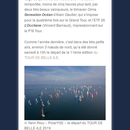
remportée, moins de cinq heures plus tard, par
deux très beaux vainqueurs, le trimaran Orma
d’Alain Gautier, qui s’impose
Sensatio
n
Océan
pour la quatrième fois sur le Grand Tour, et l’ETF 26
(Vincent Barnaud), impressionnant sur
L’Occitane
le P’tit Tour.
Comme l’année dernière, c’est dans des très petits
airs, environ 3 nœuds de nord, qu’a été donné
samedi à 10h le départ de la 11ème édition
du
TOUR DE BELLE-ILE
.
© Yann Riou – PolarYSE – le départ du TOUR DE
BELLE-ILE 2019