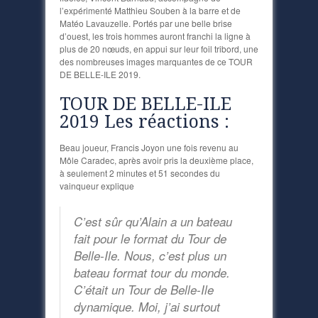
l’expérimenté Matthieu Souben à la barre et de
Matéo Lavauzelle. Portés par une belle brise
d’ouest, les trois hommes auront franchi la ligne à
plus de 20 nœuds, en appui sur leur foil tribord, une
des nombreuses images marquantes de ce TOUR
DE BELLE-ILE 2019.
TOUR DE BELLE-ILE
2019 Les réactions :
Beau joueur, Francis Joyon une fois revenu au
Môle Caradec, après avoir pris la deuxième place,
à seulement 2 minutes et 51 secondes du
vainqueur explique
C’est sûr qu’Alain a un bateau
fait pour le format du Tour de
Belle-Ile. Nous, c’est plus un
bateau format tour du monde.
C’était un Tour de Belle-Ile
dynamique. Moi, j’ai surtout