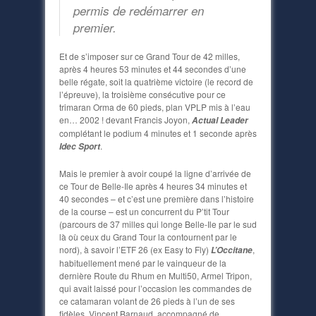
permis de redémarrer en
premier.
Et de s’imposer sur ce Grand Tour de 42 milles,
après 4 heures 53 minutes et 44 secondes d’une
belle régate, soit la quatrième victoire (le record de
l’épreuve), la troisième consécutive pour ce
trimaran Orma de 60 pieds, plan VPLP mis à l’eau
en… 2002 ! devant Francis Joyon,
Actual Leader
complétant le podium 4 minutes et 1 seconde après
.
Idec Sport
Mais le premier à avoir coupé la ligne d’arrivée de
ce Tour de Belle-Ile après 4 heures 34 minutes et
40 secondes – et c’est une première dans l’histoire
de la course – est un concurrent du P’tit Tour
(parcours de 37 milles qui longe Belle-Ile par le sud
là où ceux du Grand Tour la contournent par le
nord), à savoir l’ETF 26 (ex Easy to Fly)
,
L’Occitane
habituellement mené par le vainqueur de la
dernière Route du Rhum en Multi50, Armel Tripon,
qui avait laissé pour l’occasion les commandes de
ce catamaran volant de 26 pieds à l’un de ses
fidèles, Vincent Barnaud, accompagné de