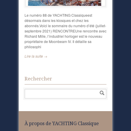
Le numéro 88 de YACHTING Classiqueest
désormais dans les kiosques et chez les
abonnés.Voici le sommaire du numéro d’été (juillet-
septembre 2021) RENCONTREUne rencontre avec
Richard Mille, l’industriel horloger est le nouveau
propriétaire de Moonbeam IV. Il détaille sa
philosophi
Lire la suite →
Rechercher
À propos de YACHTING Classique