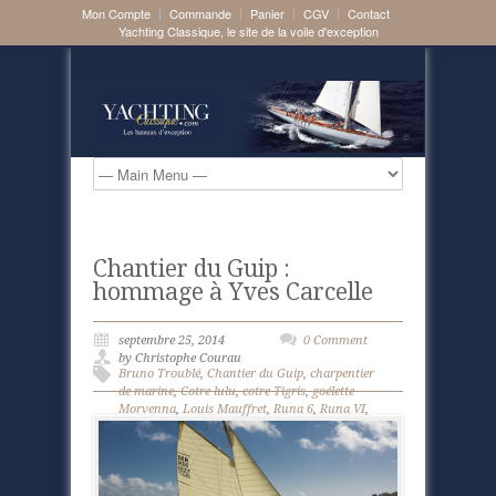
Mon Compte
Commande
Panier
CGV
Contact
Yachting Classique, le site de la voile d'exception
Chantier du Guip :
hommage à Yves Carcelle
septembre 25, 2014
0 Comment
by Christophe Courau
Bruno Troublé
,
Chantier du Guip
,
charpentier
de marine
,
Cotre lulu
,
cotre Tigris
,
goélette
Morvenna
,
Louis Mauffret
,
Runa 6
,
Runa VI
,
Vanity V 12mjI
,
Voiles de saint tropez
,
voilier
lulu
,
voilier Tigris
,
Wings 12mji
,
Yann Lemest
,
Yann Mauffret
,
Yves Carcelle