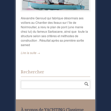
Alexandre Genoud qui fabrique désormais ses
voiliers au Chantier des Ileaux sur l’île de
Noirmoutier, a revu le plan de pont (une manie
chez lui) du fameux Sarbacane, ainsi que toute la
structure selon ses critères et méthodes de
construction . Résultat après sa première sortie
samed
Lire la suite →
Rechercher
À propos de YACHTING Classique