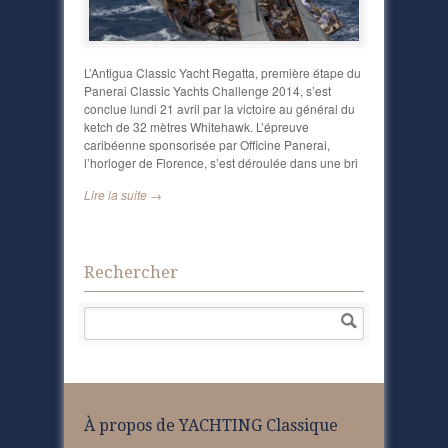
L’Antigua Classic Yacht Regatta, première étape du
Panerai Classic Yachts Challenge 2014, s’est
conclue lundi 21 avril par la victoire au général du
ketch de 32 mètres Whitehawk. L’épreuve
caribéenne sponsorisée par Officine Panerai,
l’horloger de Florence, s’est déroulée dans une bri
Lire la suite →
Rechercher
À propos de YACHTING Classique