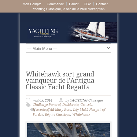
Mon Compte
Commande
Panier
CGV
Contact
Yachting Classique, le site de la voile d'exception
Whitehawk sort grand
vainqueur de l’Antigua
Classic Yacht Regatta
mai 05, 2014
by YACHTING Classique
Challenge Panerai
,
Desiderata
,
Genesis
,
Herreshoff 65 Mary Rose
,
Lily Maid
,
Nazgull of
0 Comment
Fordell
,
Régate Classique
,
Whitehawk