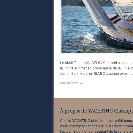
Le 8MJI Finlandais SPHINX , inscrit a la cou
la Trinité sur mer en provenance de la Finlan
Juillet. Sphinx est un 8MJI Classique avec « 
Lire la suite →
À propos de YACHTING Classiqu
Ce site YACHTING classique.com a été conç
vous accompagner chaque jour ; développan
l’actualité du monde fascinant de la voile d’e