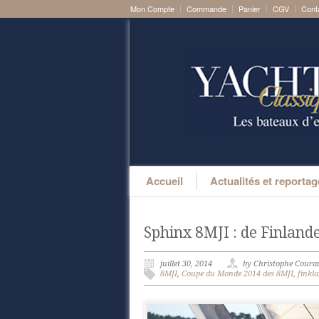
Mon Compte
Commande
Panier
CGV
Cont
Accueil
Actualités et reporta
Sphinx 8MJI : de Finlande
juillet 30, 2014
by Christophe Coura
8MJI
,
Coupe du Monde 2014 des 8MJI
,
finkl