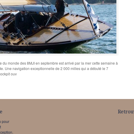
pe du monde des 8MJI en septembre est arrivé par la mer cette semaine à
de. Une navigation exceptionnelle de 2 000 milles qui a débuté le 7
cockpit ouv
e
Retrou
u pour
t
xception.