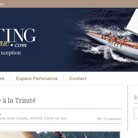
act
ges
Espace Partenaires
Contact
R
 à la Trinité
u
ande
,
môle Caradec
,
SPHINX
,
trinité sur mer
0 Comment