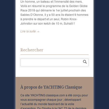
Un homme, un bateau et l’immensité des mers.
Voilà en résumé le programme de la Golden Globe
Race 2018 qui démarre le 1er juillet prochain des
Sables D’Olonne. Il y a 50 ans ils étaient 9 hommes
à prendre le départ et un seul, Robin Knox-
Johnston sur son ketch de 10 m, Suhaili f
Lire la suite →
Rechercher
À propos de YACHTING Classique
Ce site YACHTING classique.com a été conçu pour
vous accompagner chaque jour ; développant
l’actualité du monde fascinant de la voile
d’exception. Du Dinghy à la l’AC 72 de la dernière