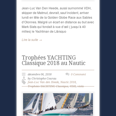
Jean-Luc Van Den Heede, aussi surnommé VDH,
skipper de Matmut, devrait, sauf incident, arriver
lundi en tête de la Golden Globe Race aux Sables
d’Olonnes. Malgré un écart en distance au but avec
Mark Slats qui fondait à vue d’œil ( jusqu’à 40
milles) le Yachtman de L&rsquo
Lire la suite →
Trophées YACHTING
Classique 2018 au Nautic
décembre 06, 2018
0 Comment
by Christophe Courau
Jean-Luc Van den Heede
,
Nautic 2018
,
Trophées YACHTING Classique
,
VDH
,
viola