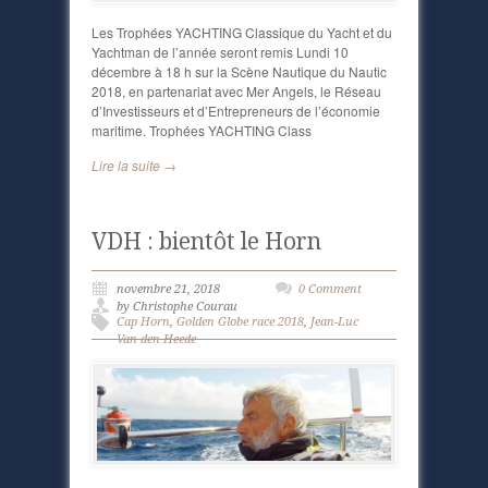
Les Trophées YACHTING Classique du Yacht et du
Yachtman de l’année seront remis Lundi 10
décembre à 18 h sur la Scène Nautique du Nautic
2018, en partenariat avec Mer Angels, le Réseau
d’Investisseurs et d’Entrepreneurs de l’économie
maritime. Trophées YACHTING Class
Lire la suite →
VDH : bientôt le Horn
novembre 21, 2018
0 Comment
by Christophe Courau
Cap Horn
,
Golden Globe race 2018
,
Jean-Luc
Van den Heede