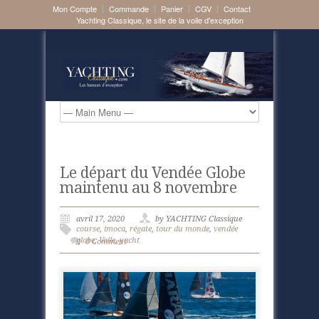
Mon Compte
Commande
Panier
CGV
Contact
Yachting Classique, le site de la voile d'exception
Le départ du Vendée Globe
maintenu au 8 novembre
avril 17, 2020
by YACHTING Classique
course
,
imoca
,
régate
,
tour du monde
,
vendée
globe
,
Voile
,
yacht
0 Comment