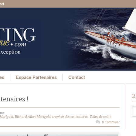
act
ges
Espace Partenaires
Contact
R
tenaires !
rau
Marigold
,
Richard Allan Marigold
,
trophée des centenaires
,
Voiles de saint
0 Comment