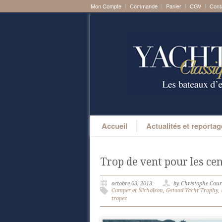
Mon Compte
Commande
Panier
CGV
Cont
Accueil
Actualités et reporta
Trop de vent pour les cen
octobre 03, 2013
by Christophe Cou
Camper et Nicholson
,
Gstaad Yacht Trophy
,
tropez