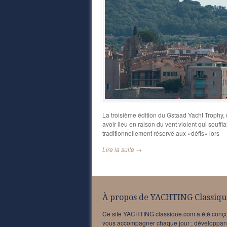
La troisième édition du Gstaad Yacht Trophy,
avoir lieu en raison du vent violent qui souffla
traditionnellement réservé aux «défis» lors
Lire la suite →
À propos de YACHTING Classiqu
Ce site YACHTING classique.com a été conç
vous accompagner chaque jour ; développan