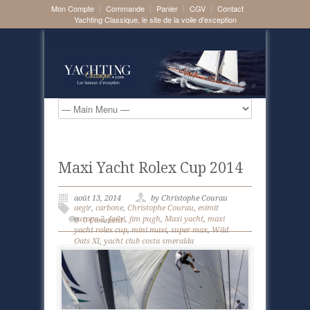
Mon Compte
Commande
Panier
CGV
Contact
Yachting Classique, le site de la voile d'exception
Maxi Yacht Rolex Cup 2014
août 13, 2014
by Christophe Courau
aegir
,
carbone
,
Christophe Courau
,
esimit
europa 2
,
foilsi
,
jim pugh
,
Maxi yacht
,
maxi
0 Comment
yacht rolex cup
,
mini maxi
,
super max
,
Wild
Oats XI
,
yacht club costa smeralda