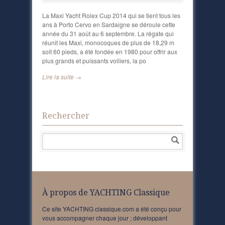
La Maxi Yacht Rolex Cup 2014 qui se tient tous les
ans à Porto Cervo en Sardaigne se déroule cette
année du 31 août au 6 septembre. La régate qui
réunit les Maxi, monocoques de plus de 18,29 m
soit 60 pieds, a été fondée en 1980 pour offrir aux
plus grands et puissants voiliers, la po
Lire la suite →
Rechercher
À propos de YACHTING Classique
Ce site YACHTING classique.com a été conçu pour
vous accompagner chaque jour ; développant