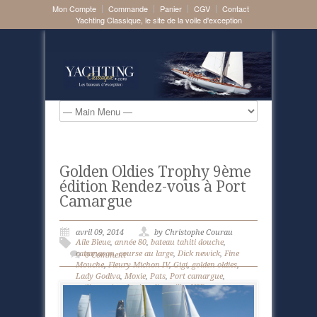
Mon Compte
Commande
Panier
CGV
Contact
Yachting Classique, le site de la voile d'exception
Golden Oldies Trophy 9ème
édition Rendez-vous à Port
Camargue
avril 09, 2014
by Christophe Courau
Aile Bleue
,
année 80
,
bateau tahiti douche
,
catamaran
,
course au large
,
Dick newick
,
Fine
0 Comment
Mouche
,
Fleury Michon IV
,
Gigi
,
golden oldies
,
Lady Godiva
,
Moxie
,
Pats
,
Port camargue
,
voilier region de picardie
,
voilier VSD