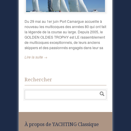
Du 29 mai au 1er juin Port Camargue accueille à
nouveau les multicoques des années 80 qui ont fait
la légende de la course au large. Depuis 2005, le
GOLDEN OLDIES TROPHY est LE rassemblement
de multicoques exceptionnels, de leurs anciens
skippers et des passionnés engagés dans leur sa
Lire la suite →
Rechercher
À propos de YACHTING Classique