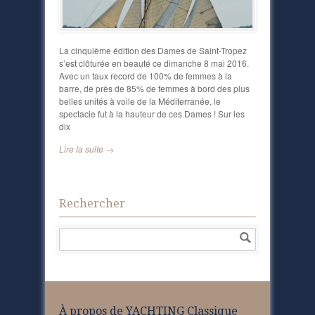
La cinquième édition des Dames de Saint-Tropez
s’est clôturée en beauté ce dimanche 8 mai 2016.
Avec un taux record de 100% de femmes à la
barre, de près de 85% de femmes à bord des plus
belles unités à voile de la Méditerranée, le
spectacle fut à la hauteur de ces Dames ! Sur les
dix
Lire la suite →
Rechercher
À propos de YACHTING Classique