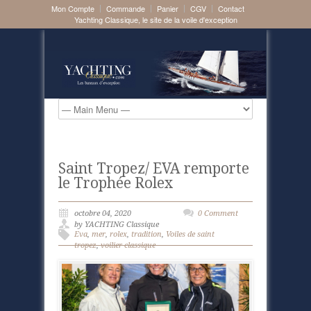
Mon Compte
Commande
Panier
CGV
Contact
Yachting Classique, le site de la voile d'exception
Saint Tropez/ EVA remporte
le Trophée Rolex
octobre 04, 2020
0 Comment
by YACHTING Classique
Eva
,
mer
,
rolex
,
tradition
,
Voiles de saint
tropez
,
voilier classique