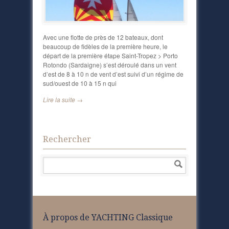
Avec une flotte de près de 12 bateaux, dont
beaucoup de fidèles de la première heure, le
départ de la première étape Saint-Tropez > Porto
Rotondo (Sardaigne) s’est déroulé dans un vent
d’est de 8 à 10 n de vent d’est suivi d’un régime de
sud/ouest de 10 à 15 n qui
Lire la suite →
Rechercher
À propos de YACHTING Classique