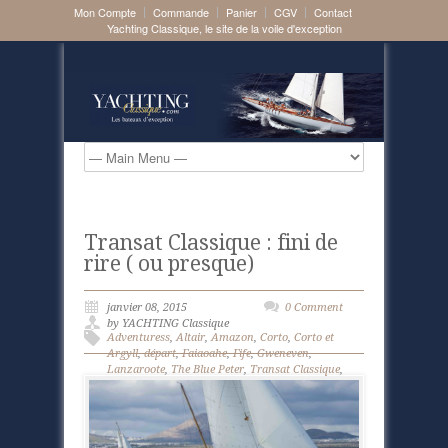
Mon Compte
Commande
Panier
CGV
Contact
Yachting Classique, le site de la voile d'exception
Transat Classique : fini de
rire ( ou presque)
janvier 08, 2015
0 Comment
by YACHTING Classique
Adventuress
,
Altair
,
Amazon
,
Corto
,
Corto et
Argyll
,
départ
,
Faiaoahe
,
Fife
,
Gweneven
,
Lanzaroote
,
The Blue Peter
,
Transat Classique
,
Vagabundo