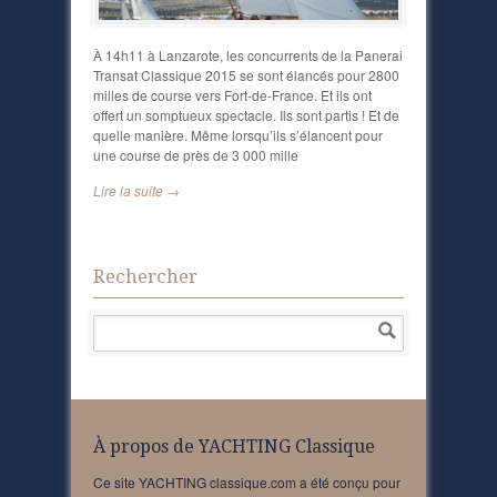
À 14h11 à Lanzarote, les concurrents de la Panerai
Transat Classique 2015 se sont élancés pour 2800
milles de course vers Fort-de-France. Et ils ont
offert un somptueux spectacle. Ils sont partis ! Et de
quelle manière. Même lorsqu’ils s’élancent pour
une course de près de 3 000 mille
Lire la suite →
Rechercher
À propos de YACHTING Classique
Ce site YACHTING classique.com a été conçu pour