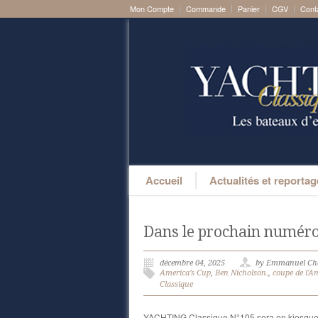
Mon Compte
Commande
Panier
CGV
Cont
Accueil
Actualités et reporta
Dans le prochain numéro
décembre 04, 2025
by Emmanuel Ch
America’s Cup
,
Ben Nicholson.
,
coupe de l'A
Classique
YACHTING Classique N°105 sera en kiosque o