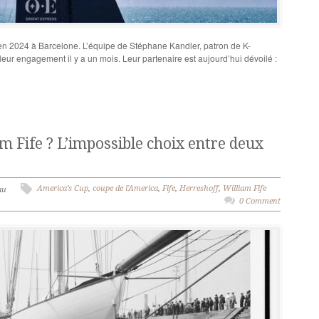
en 2024 à Barcelone. L’équipe de Stéphane Kandler, patron de K-
ur engagement il y a un mois. Leur partenaire est aujourd’hui dévoilé :
m Fife ? L’impossible choix entre deux
America’s Cup
,
coupe de l'America
,
Fife
,
Herreshoff
,
William Fife
au
0 Comment