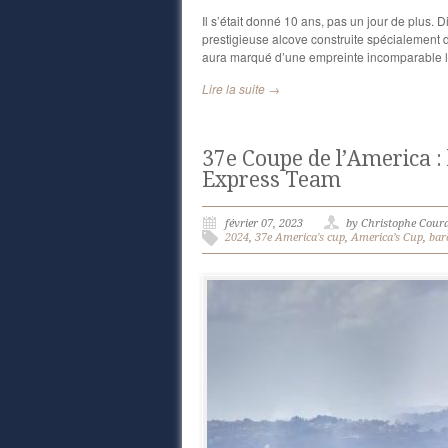
Il s’était donné 10 ans, pas un jour de plus.
prestigieuse alcove construite spécialement
aura marqué d’une empreinte incomparable l’
Lire la suite →
37e Coupe de l’America : 
Express Team
février 07, 2023
by Christophe Cour
2024
,
37e America's cup
,
America’s Cup
,
bar