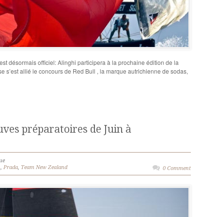
st désormais officiel: Alinghi participera à la prochaine édition de la
 s’est allié le concours de Red Bull , la marque autrichienne de sodas,
uves préparatoires de Juin à
ue
h
,
Prada
,
Team New Zealand
0 Comment