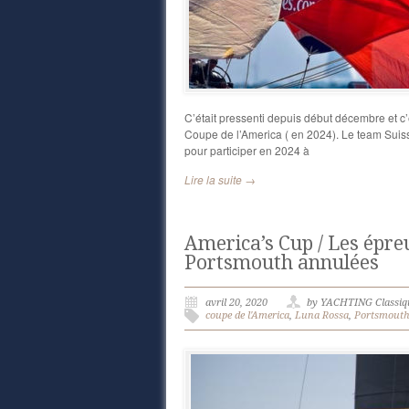
C’était pressenti depuis début décembre et c’e
Coupe de l’America ( en 2024). Le team Suisse
pour participer en 2024 à
Lire la suite →
America’s Cup / Les épre
Portsmouth annulées
avril 20, 2020
by YACHTING Classiq
coupe de l'America
,
Luna Rossa
,
Portsmout