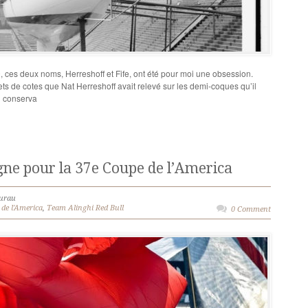
 ces deux noms, Herreshoff et Fife, ont été pour moi une obsession.
nets de cotes que Nat Herreshoff avait relevé sur les demi-coques qu’il
u conserva
ne pour la 37e Coupe de l’America
ourau
 de l'America
,
Team Alinghi Red Bull
0 Comment