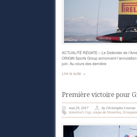
ACTUALITÉ RÉGATE – Le Defender de l’Americ
ORIGIN Sports Group annoncent l’annulation d
juin. Au cours des dernière
Lire la suite →
Première victoire pour
mai 29, 2017
by Christophe Courau
America’s Cup
,
coupe de l'America
,
Groupam