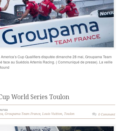
on America’s Cup Qualifiers disputée dimanche 28 mai, Groupama Team
é face au Suédois Artemis Racing. ( Communiqué de presse). La veille
 Round
 Cup World Series Toulon
ourau
ca
,
Groupama Team France
,
Louis Vuitton
,
Toulon
0 Comment