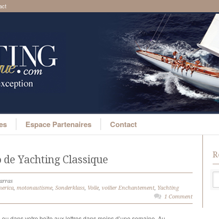
act
ges
Espace Partenaires
Contact
R
 de Yachting Classique
arras
merica
,
motonautisme
,
Sonderklass
,
Voile
,
voilier Enchantement
,
Yachting
1 Comment
u dans votre boîte aux lettres dans moins d’une semaine. Au