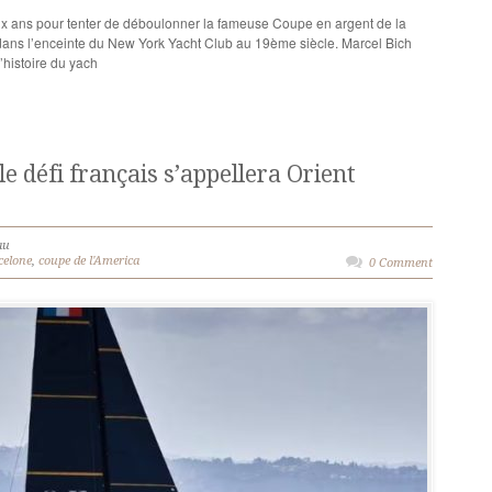
 Dix ans pour tenter de déboulonner la fameuse Coupe en argent de la
 dans l’enceinte du New York Yacht Club au 19ème siècle. Marcel Bich
histoire du yach
le défi français s’appellera Orient
au
celone
,
coupe de l'America
0 Comment