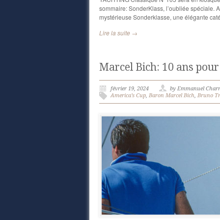
sommaire: SonderKlass, l’oubliée spéciale. Arr
mystérieuse Sonderklasse, une élégante catég
Lire la suite →
Marcel Bich: 10 ans pour
février 19, 2024
by Emmanuel Charr
America’s Cup
,
Baron Marcel Bich
,
Bruno Tr