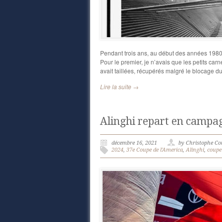
Pendant trois ans, au début des années 1980,
Pour le premier, je n’avais que les petits car
avait taillées, récupérés malgré le blocage d
Lire la suite →
Alinghi repart en campag
décembre 16, 2021
by Christophe C
2024
,
37e Coupe de l'America
,
Alinghi
,
coupe