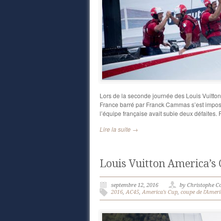
Lors de la seconde journée des Louis Vuitt
France barré par Franck Cammas s’est impos
l’équipe française avait subie deux défaites.
Lire la suite →
Louis Vuitton America’s
septembre 12, 2016
by Christophe C
2016
,
AC45
,
America’s Cup
,
coupe de l'Ameri