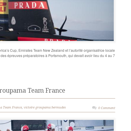
a’s Cup, Emirates Team New Zealand et l’autorité organisatrice locale
es épreuves préparatoires à Portsmouth, qui devait avoir lieu du 4 au 7
 Groupama Team France
a Team France
,
victoire groupama bermudes
0 Comment