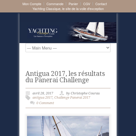
Mon Compte
Commande
Panier
CGV
Contact
Yachting Classique, le site de la voile d'exception
Antigua 2017, les résultats
du Panerai Challenge
avril 28, 2017
by Christophe Courau
antigua 2017
,
Challenge Panerai 2017
0 Comment