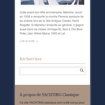
Juste avant son 80e anniversaire, Mariella, lancé
en 1938 a remporté la montre Panerai symbole de
sa victoire lors de la 30e Antigua Classic Yacht
Regatta. Si Mariella l’emporte au général, il gagne
aussi dans sa classe (Vintage B), face à The Blue
Peter, plan Alfred Mylne 1930 et Lat
Lire la suite →
Rechercher
À propos de YACHTING Classique
Ce site YACHTING classique.com a été conçu pour