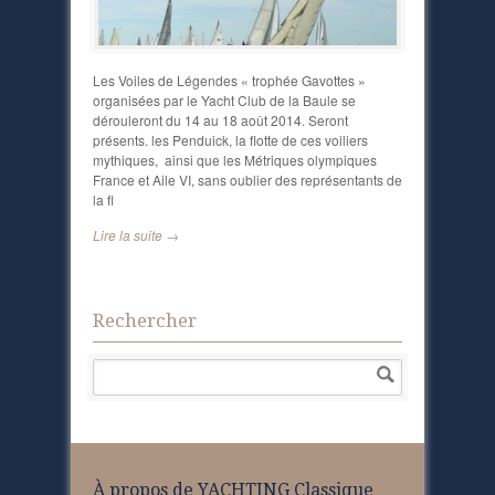
Les Voiles de Légendes « trophée Gavottes »
organisées par le Yacht Club de la Baule se
dérouleront du 14 au 18 août 2014. Seront
présents. les Penduick, la flotte de ces voiliers
mythiques, ainsi que les Métriques olympiques
France et Aile VI, sans oublier des représentants de
la fl
Lire la suite →
Rechercher
À propos de YACHTING Classique