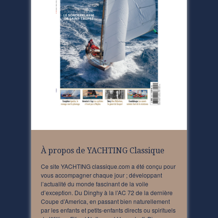
À propos de YACHTING Classique
Ce site YACHTING classique.com a été conçu pour
vous accompagner chaque jour ; développant
l’actualité du monde fascinant de la voile
d’exception. Du Dinghy à la l’AC 72 de la dernière
Coupe d’America, en passant bien naturellement
par les enfants et petits-enfants directs ou spirituels