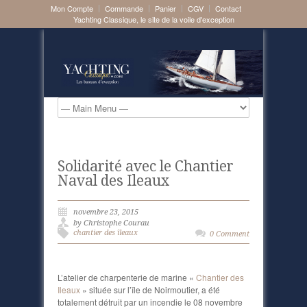
Mon Compte
Commande
Panier
CGV
Contact
Yachting Classique, le site de la voile d'exception
Solidarité avec le Chantier
Naval des Ileaux
novembre 23, 2015
by Christophe Courau
chantier des îleaux
0 Comment
L’atelier de charpenterie de marine «
Chantier des
Ileaux
» située sur l’île de Noirmoutier, a été
totalement détruit par un incendie le 08 novembre