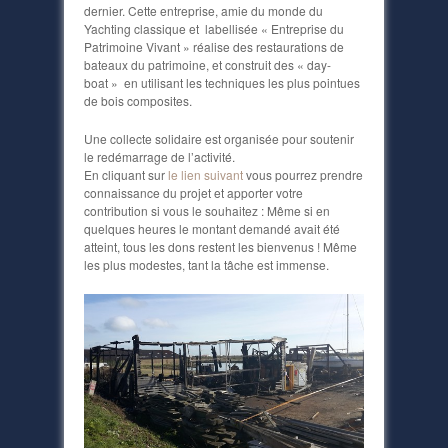
dernier. Cette entreprise, amie du monde du
Yachting classique et labellisée « Entreprise du
Patrimoine Vivant » réalise des restaurations de
bateaux du patrimoine, et construit des « day-
boat » en utilisant les techniques les plus pointues
de bois composites.
Une collecte solidaire est organisée pour soutenir
le redémarrage de l’activité.
En cliquant sur
le lien suivant
vous pourrez prendre
connaissance du projet et apporter votre
contribution si vous le souhaitez : Même si en
quelques heures le montant demandé avait été
atteint, tous les dons restent les bienvenus ! Même
les plus modestes, tant la tâche est immense.