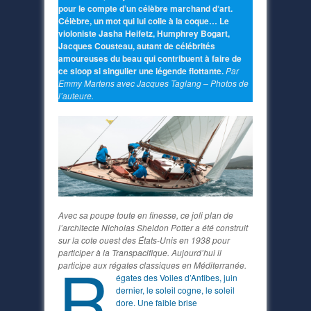
pour le compte d’un célèbre marchand d‘art.
Célèbre, un mot qui lui colle à la coque… Le
violoniste Jasha Heifetz, Humphrey Bogart,
Jacques Cousteau, autant de célébrités
amoureuses du beau qui contribuent à faire de
ce sloop si singulier une légende flottante.
Par
Emmy Martens avec Jacques Taglang – Photos de
l’auteure.
Avec sa poupe toute en finesse, ce joli plan de
l’architecte Nicholas Sheldon Potter a été construit
sur la cote ouest des États-Unis en 1938 pour
participer à la Transpacifique. Aujourd’hui il
R
participe aux régates classiques en Méditerranée.
égates des Voiles d’Antibes, juin
dernier, le soleil cogne, le soleil
dore. Une faible brise