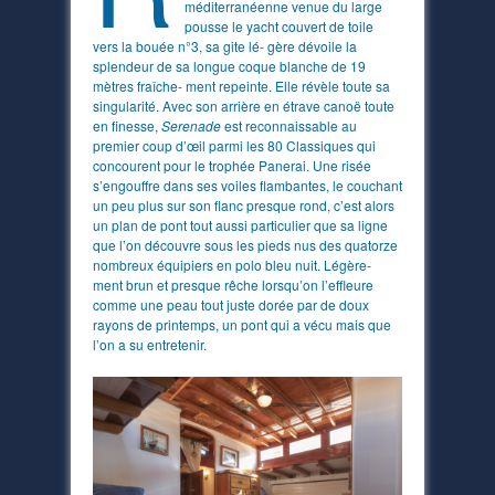
méditerranéenne venue du large
pousse le yacht couvert de toile
vers la bouée n°3, sa gite lé- gère dévoile la
splendeur de sa longue coque blanche de 19
mètres fraîche- ment repeinte. Elle révèle toute sa
singularité. Avec son arrière en étrave canoë toute
en finesse,
Serenade
est reconnaissable au
premier coup d’œil parmi les 80 Classiques qui
concourent pour le trophée Panerai. Une risée
s’engouffre dans ses voiles flambantes, le couchant
un peu plus sur son flanc presque rond, c’est alors
un plan de pont tout aussi particulier que sa ligne
que l’on découvre sous les pieds nus des quatorze
nombreux équipiers en polo bleu nuit. Légère-
ment brun et presque rêche lorsqu’on l’effleure
comme une peau tout juste dorée par de doux
rayons de printemps, un pont qui a vécu mais que
l’on a su entretenir.