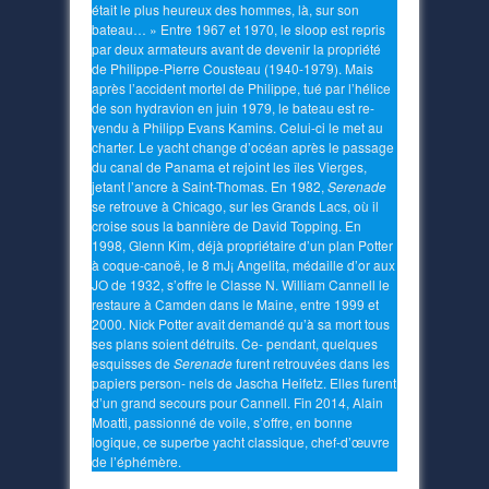
était le plus heureux des hommes, là, sur son
bateau… » Entre 1967 et 1970, le sloop est repris
par deux armateurs avant de devenir la propriété
de Philippe-Pierre Cousteau (1940-1979). Mais
après l’accident mortel de Philippe, tué par l’hélice
de son hydravion en juin 1979, le bateau est re-
vendu à Philipp Evans Kamins. Celui-ci le met au
charter. Le yacht change d’océan après le passage
du canal de Panama et rejoint les îles Vierges,
jetant l’ancre à Saint-Thomas. En 1982,
Serenade
se retrouve à Chicago, sur les Grands Lacs, où il
croise sous la bannière de David Topping. En
1998, Glenn Kim, déjà propriétaire d’un plan Potter
à coque-canoë, le 8 mJ¡ Angelita, médaille d’or aux
JO de 1932, s’offre le Classe N. William Cannell le
restaure à Camden dans le Maine, entre 1999 et
2000. Nick Potter avait demandé qu’à sa mort tous
ses plans soient détruits. Ce- pendant, quelques
esquisses de
Serenade
furent retrouvées dans les
papiers person- nels de Jascha Heifetz. Elles furent
d’un grand secours pour Cannell. Fin 2014, Alain
Moatti, passionné de voile, s’offre, en bonne
logique, ce superbe yacht classique, chef-d’œuvre
de l’éphémère.