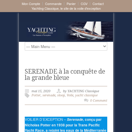
Mon Compte
Commande
Panier
CGV
Contact
Yachting Classique, le site de la voile d'exception
SERENADE à la conquête de
la grande bleue
mai 15, 2020
by YACHTING Classique
Potter
,
serenade
,
sloop
,
Voile
,
yacht classique
0 Comment
VOILIER D’EXCEPTION –
conçu par
Serenade,
Nicholas Potter en 1938 pour la Trans Pacific
Yacht Race, a rejoint les eaux de la Méditerranée