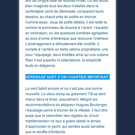
ami de longue date de Nicolas Potter. On les aurait
bien imaginés tous les deux installés dans le
confortable carré de
Serenade
, comparant leurs
dessins, au chaud près du poêle en bronze.
Comme beau- coup de petits détails, il est resté là,
comme le pommeau de douche à l’avant, l’escalier
en colimaçon, ou les quelques lumières agrippées
au bois d’orme d’Amérique que recouvre l’intérieur.
L’aménagement a délicatement été modifié. Il
compte à l’arrière un belle cabine propriétaire, une
pour l’équipage, deux toilettes ainsi qu’une cuisine.
Rien n’est superflu ni ostentatoire, la simplicité
toute en élégance.
SERENADE SORT D’UN CHANTIER IMPORTANT
Le vent faiblit encore et ce n’est pas une bonne
nouvelle. Le vieux sloop au gréement 7/8 se sent
mieux dans la brise, assurément. Malgré les
recommandations du skippeur Hugues Boulenger,
l’équipage peine à trouver de la vitesse. ll faut dire
aussi que le calendrier des régates du circuit
méditerranéen ne leur a guère laissé le temps
d’apprivoiser le yacht, qui semble aussi sensible
que le souffle d’Antipolis.