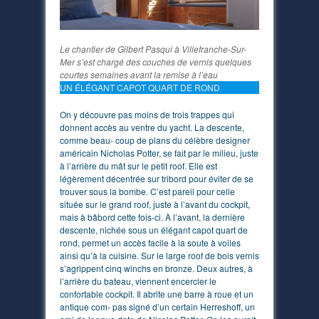
Le chantier de Gilbert Pasqui à Villefranche-Sur-
Mer s’est chargé des couches de vernis quelques
courtes semaines avant la remise à l’eau
UN ÉLÉGANT CAPOT QUART DE ROND
On y découvre pas moins de trois trappes qui
donnent accès au ventre du yacht. La descente,
comme beau- coup de plans du célèbre designer
américain Nicholas Potter, se fait par le milieu, juste
à l’arrière du mât sur le petit roof. Elle est
légèrement décentrée sur tribord pour éviter de se
trouver sous la bombe. C’est pareil pour celle
située sur le grand roof, juste à l’avant du cockpit,
mais à bâbord cette fois-ci. À l’avant, la dernière
descente, nichée sous un élégant capot quart de
rond, permet un accès facile à la soute à voiles
ainsi qu’à la cuisine. Sur le large roof de bois vernis
s’agrippent cinq winchs en bronze. Deux autres, à
l’arrière du bateau, viennent encercler le
confortable cockpit. Il abrite une barre à roue et un
antique com- pas signé d’un certain Herreshoff, un