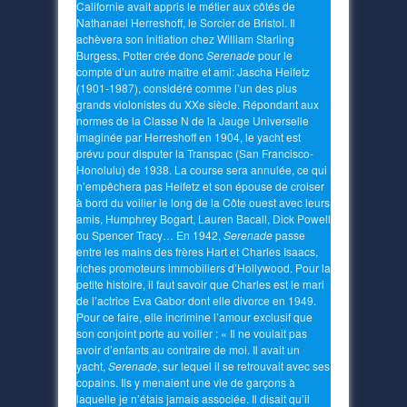
Californie avait appris le métier aux côtés de
Nathanael Herreshoff, le Sorcier de Bristol. Il
achèvera son initiation chez William Starling
Burgess. Potter crée donc
Serenade
pour le
compte d’un autre maître et ami: Jascha Heifetz
(1901-1987), considéré comme l’un des plus
grands violonistes du XXe siècle. Répondant aux
normes de la Classe N de la Jauge Universelle
imaginée par Herreshoff en 1904, le yacht est
prévu pour disputer la Transpac (San Francisco-
Honolulu) de 1938. La course sera annulée, ce qui
n’empêchera pas Heifetz et son épouse de croiser
à bord du voilier le long de la Côte ouest avec leurs
amis, Humphrey Bogart, Lauren Bacall, Dick Powell
ou Spencer Tracy… En 1942,
Serenade
passe
entre les mains des frères Hart et Charles Isaacs,
riches promoteurs immobiliers d’Hollywood. Pour la
petite histoire, il faut savoir que Charles est le mari
de l’actrice Eva Gabor dont elle divorce en 1949.
Pour ce faire, elle incrimine l’amour exclusif que
son conjoint porte au voilier : « Il ne voulait pas
avoir d’enfants au contraire de moi. Il avait un
yacht,
Serenade
, sur lequel il se retrouvait avec ses
copains. Ils y menaient une vie de garçons à
laquelle je n’étais jamais associée. Il disait qu’il