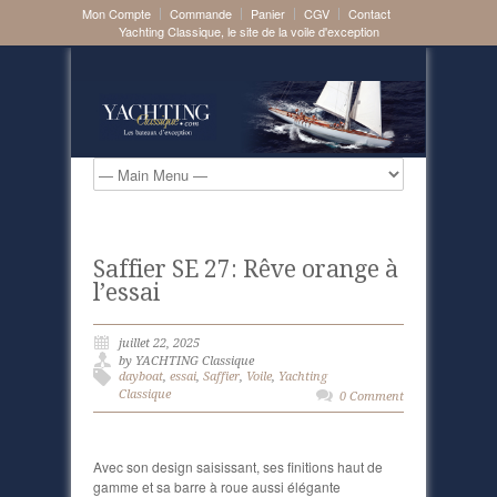
Mon Compte
Commande
Panier
CGV
Contact
Yachting Classique, le site de la voile d'exception
Saffier SE 27: Rêve orange à
l’essai
juillet 22, 2025
by YACHTING Classique
dayboat
,
essai
,
Saffier
,
Voile
,
Yachting
Classique
0 Comment
Avec son design saisissant, ses finitions haut de
gamme et sa barre à roue aussi élégante