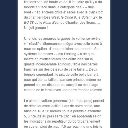
finitions sont de haute volée. Il faut dire qu’il y a du
monde en face dans la catégorie des » « day-
boat » néo anciens chics et racés avec le
Cap Cod,
du chantier Rose West,
le Code 0,
le
Solenn 27,
le
BO 28
ou le
Polar Bear
du Chantier des Ileaux …
Un joli groupe !
Une fois les amarres larguées, le voilier se révèle
vif, réactif et étonnamment léger avec cette barre à
roue-en option- d’une précision surprenante. Son
système à drosses « Jefa Sterring » a de quoi
mettre en miettes toutes nos certitudes sur la
qualité incomparable et indiscutable des barres
franches sur des bateaux de cette taille… Deux
bémols cependant : le prix de cette belle barre à
roue qui par sa taille et par son principe même ne
permet pas de disposer du cockpit au mouillage
comme on le ferait avec une barre franche relevée.
Le plan de voilure généreux (41 m² au près) permet
de décoller avec facilité. Lors de notre sortie, une
brise de 10 à 12 nœuds nous a permis d’atteindre
5, 6 nœuds au près serré (32 ° en apparent) selon
les indications du répétiteur du bord parfaitement
en vue en pied de mat ; 7,5 au reaching une fois le