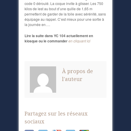
code 0 déroulé. La coque invite à glisser. Les 750
kilos de lest au bout d’une quille de 1,65 m
permettent de garder de la toile avec sérénité, sans
équipage au rappel. C’est mieux pour une sortie à
la journée en….
Lire la suite dans YC 104 actuellement en
kiosque ou le commander
en cliquant ici
À propos de
l'auteur
Partagez sur les réseaux
sociaux