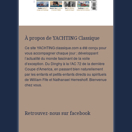
À propos de YACHTING Classique
Ce site YACHTING classique.com a été conçu pour
vous accompagner chaque jour ; développant
l’actualité du monde fascinant de la voile
d’exception. Du Dinghy à la l’AC 72 de la dernière
Coupe d’America, en passant bien naturellement
par les enfants et petits-enfants directs ou spirituels
de William Fife et Nathanael Herreshoff. Bienvenue
chez vous.
Retrouvez-nous sur facebook