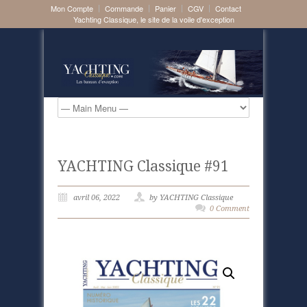
Mon Compte
Commande
Panier
CGV
Contact
Yachting Classique, le site de la voile d'exception
YACHTING Classique #91
avril 06, 2022
by YACHTING Classique
0 Comment