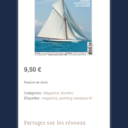
9,50
€
Rupture de stock
Catégories :
Magazine
,
Numéro
Étiquettes :
magazine
,
yachting classique 91
Partagez sur les réseaux