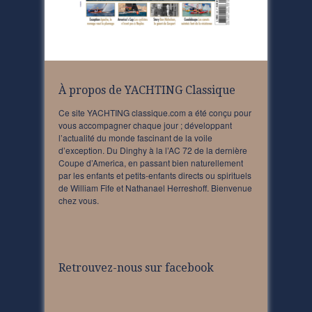
À propos de YACHTING Classique
Ce site YACHTING classique.com a été conçu pour
vous accompagner chaque jour ; développant
l’actualité du monde fascinant de la voile
d’exception. Du Dinghy à la l’AC 72 de la dernière
Coupe d’America, en passant bien naturellement
par les enfants et petits-enfants directs ou spirituels
de William Fife et Nathanael Herreshoff. Bienvenue
chez vous.
Retrouvez-nous sur facebook