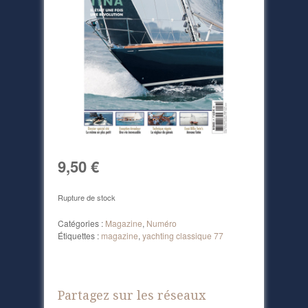
9,50
€
Rupture de stock
Catégories :
Magazine
,
Numéro
Étiquettes :
magazine
,
yachting classique 77
Partagez sur les réseaux