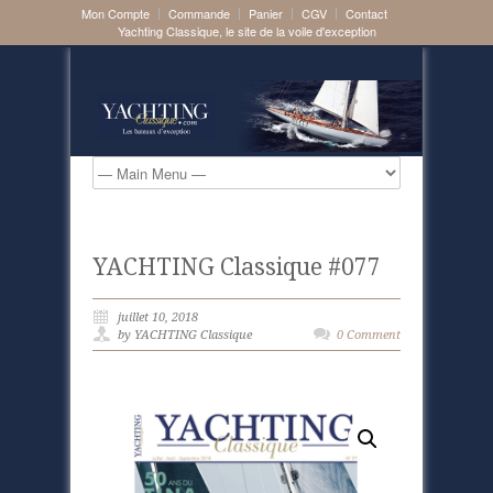
Mon Compte
Commande
Panier
CGV
Contact
Yachting Classique, le site de la voile d'exception
YACHTING Classique #077
juillet 10, 2018
by YACHTING Classique
0 Comment