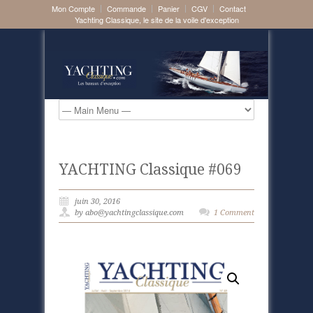
Mon Compte
Commande
Panier
CGV
Contact
Yachting Classique, le site de la voile d'exception
YACHTING Classique #069
juin 30, 2016
by abo@yachtingclassique.com
1 Comment