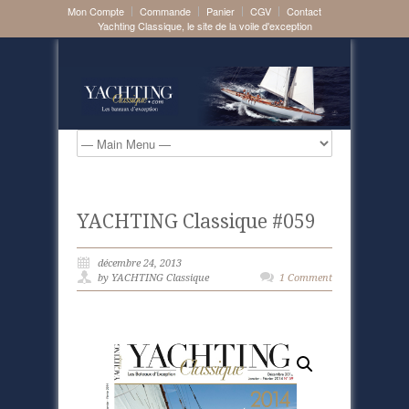
Mon Compte
Commande
Panier
CGV
Contact
Yachting Classique, le site de la voile d'exception
YACHTING Classique #059
décembre 24, 2013
by YACHTING Classique
1 Comment