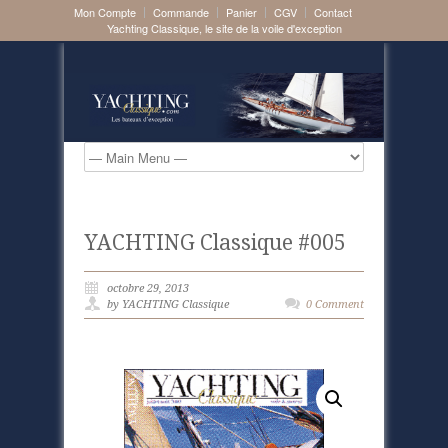
Mon Compte
Commande
Panier
CGV
Contact
Yachting Classique, le site de la voile d'exception
YACHTING Classique #005
octobre 29, 2013
by YACHTING Classique
0 Comment