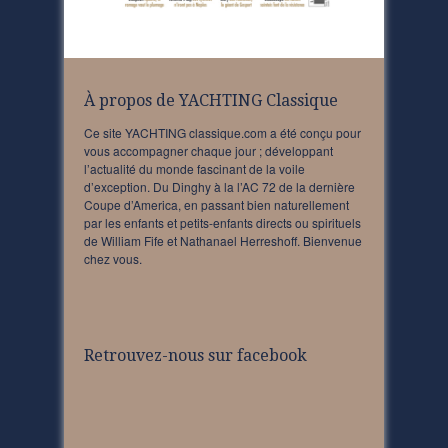
À propos de YACHTING Classique
Ce site YACHTING classique.com a été conçu pour
vous accompagner chaque jour ; développant
l’actualité du monde fascinant de la voile
d’exception. Du Dinghy à la l’AC 72 de la dernière
Coupe d’America, en passant bien naturellement
par les enfants et petits-enfants directs ou spirituels
de William Fife et Nathanael Herreshoff. Bienvenue
chez vous.
Retrouvez-nous sur facebook