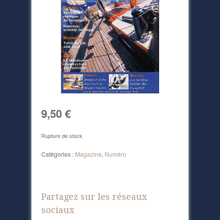
9,50
€
Rupture de stock
Catégories :
Magazine
,
Numéro
Partagez sur les réseaux
sociaux