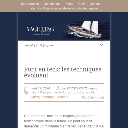
Mon Compte
Commande
Panier
CGV
Contact
Yachting Classique, le site de la voile d'exception
Pont en teck: les techniques
évoluent
août 19, 2024
by YACHTING Classique
albert Brel
,
pont en teck
,
restauration. yacht
,
voilier
,
Yachting Classique
0 Comment
Contrairement aux idées reçues, pour durer et
rester propre dans le temps, un pont en teck
demande un minimum d’entretien, cependant, il n’a