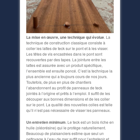
La mise en œuvre, une technique qui évolue
. La
technique de construction classique consiste à
coller les lattes de teck sur le pont et à les visser.
Les têtes de vis encastrées dans le pont sont
recouvertes par des tapes. La jointure entre les
lattes est assurée avec un produit spécifique,
l’ensemble est ensuite poncé. C’est la technique la
plus ancienne qui a toujours cours de nos jours.
Toutefois, de plus en plus de chantiers
l’abandonnent au profit de panneaux de teck
jointés à l’origine et prêts à l’emploi. Il suffit de les
découper aux bonnes dimensions et de les coller
sur le pont. La qualité des nouvelles colles est telle
qu’il n’est pas nécessaire de visser les panneaux.
Un entretien minimum
. Le teck est un bois riche en
huile (oléorésine) qui le protège naturellement.
Beaucoup de plaisanciers estime que seul un
nettoyage à l’eau de mer suffit pour l’entretenir et