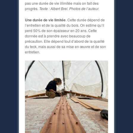
pas une durée de vie illimitée mais on fait des
progrès.
Texte : Albert Brel. Photos de l’auteur.
Une durée de vie limitée
. Cette durée dépend de
l’entretien et de la qualité du bois. On estime qu’il
perd 50% de son épaisseur en 20 ans. Cette
donnée est à prendre avec beaucoup de
précaution. Elle dépend tout d’abord de la qualité
du teck, mais aussi de sa mise en œuvre et de son
entretien.