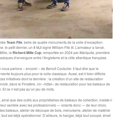
pelée
Team Fife
, belle de quatre monuments de la voile d’exception:
ne
, le petit dernier, un 8 MJI signé William Fife III. L’armateur a lancé,
Mille, la
Richard Mille Cup
, remportée en 2024 par
Mariquita
, première
ssiques d’envergure entre l’Angleterre et la côte atlantique française.
nous parlons – encore! – de Benoît Couturier. Il faut dire que le
ente toujours plus pour la voile classique. Aussi, est-il bien difficile
es initiatives dont la dernière : la création d’un site de restauration
olé, dans le Finistère. Un «hôtel» de restauration pour les bateaux de
. Et ce n’est pas qu’un jeu de mots.
ainsi que des outils aux propriétaires de bateaux de collection, insiste-t-
n leur semble avec les professionnels — volants donc — de leur choix.
es bateaux, atelier de découpe de bois, menuiserie, atelier de matériel
 tout est déjà opérationnel. D’ailleurs, le hangar, déjà tout occupé, émet