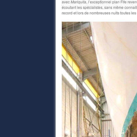
avec
Mariquita
, l’exceptionnel plan Fife reve
écoutant les spécialistes, sans même connaîtr
record et lors de nombreuses nuits toutes les 