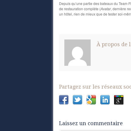
Depuis qu’une partie des bateaux du Team Fife
de restauration complète (
Avatar
, dernière re
un hôtel, rien de mieux que de tester soi-mêm
À propos de l
Partagez sur les réseaux so
Laissez un commentaire