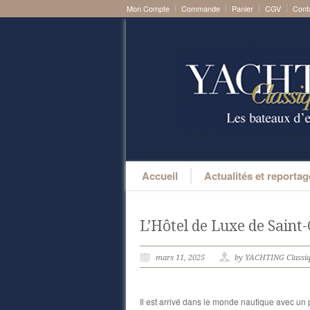
Mon Compte
Commande
Panier
CGV
Cont
Accueil
Actualités et reporta
L’Hôtel de Luxe de Saint
mars 11, 2025
by YACHTING Classi
Il est arrivé dans le monde nautique avec un p