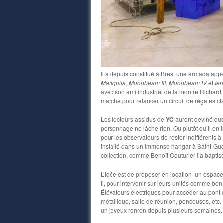
Il a depuis constitué à Brest une armada ap
Mariquita
,
Moonbeam III
,
Moonbeam IV
et
Ier
avec son ami industriel de la montre Richard 
marche pour relancer un circuit de régates cla
Les lecteurs assidus de
YC
auront deviné que 
personnage ne lâche rien. Ou plutôt qu’il en inv
pour les observateurs de rester indifférents à c
installé dans un immense hangar à Saint-Guén
collection, comme Benoît Couturier l’a baptisé
L’idée est de proposer en location un espace, 
il, pour intervenir sur leurs unités comme bo
Élévateurs électriques pour accéder au pont d
métallique, salle de réunion, ponceuses, etc. :
un joyeux ronron depuis plusieurs semaines.