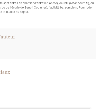
 sont entrés en chantier d’entretien (
Ierne
), de refit (
Moonbeam III
), ou
crue de l’écurie de Benoît Couturier), l’activité bat son plein. Pour roder
e la qualité du séjour.
'auteur
ciaux