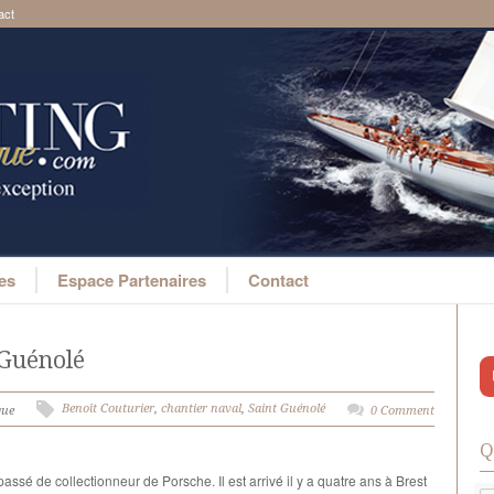
act
ges
Espace Partenaires
Contact
-Guénolé
Benoît Couturier
,
chantier naval
,
Saint Guénolé
que
0 Comment
Q
assé de collectionneur de Porsche. Il est arrivé il y a quatre ans à Brest