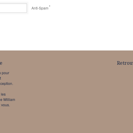
*
Anti-Spam
e
Retrou
u pour
t
xception.
 les
de William
 vous.