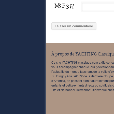
À propos de YACHTING Classiqu
Ce site YACHTING classique.com a été conç
vous accompagner chaque jour ; développan
l’actualité du monde fascinant de la voile d’e
Du Dinghy à la l’AC 72 de la dernière Coupe
d’America, en passant bien naturellement par
enfants et petits-enfants directs ou spirituels 
Fife et Nathanael Herreshoff. Bienvenue chez