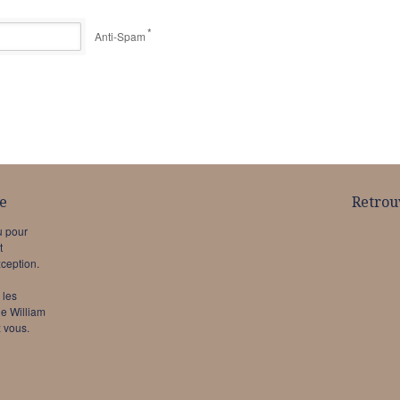
*
Anti-Spam
e
Retrou
u pour
t
xception.
 les
de William
 vous.