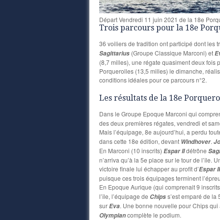
Départ Vendredi 11 juin 2021 de la 18e Porq
Trois parcours pour la 18e Porqu
36 voiliers de tradition ont participé dont les 
(Groupe Classique Marconi) et
Sagittarius
E
(8,7 milles), une régate quasiment deux fois 
Porquerolles (13,5 milles) le dimanche, réalis
conditions idéales pour ce parcours n°2.
Les résultats de la 18e Porquerol
Dans le Groupe Epoque Marconi qui comprenai
des deux premières régates, vendredi et samedi
Mais l’équipage, 8e aujourd’hui, a perdu tou
dans cette 18e édition, devant
.
Windhover
Jo
En Marconi (10 inscrits)
détrône
Espar II
Sagi
n’arriva qu’à la 5e place sur le tour de l’île. 
victoire finale lui échapper au profit d’
Espar II
puisque ces trois équipages terminent l’épre
En Epoque Aurique (qui comprenait 9 inscrit
l’île, l’équipage de
s’est emparé de la 5
Chips
sur
. Une bonne nouvelle pour Chips qui a
Eva
complète le podium.
Olympian