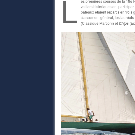
L
es premières courses de la 18e Po
voiliers historiques ont participe
bateaux étaient répartis en troi
classement général, les lauréats 
(Classique Marconi) et
(Ep
Chips