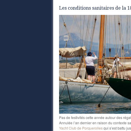
Les conditions sanitaires de la 1
Pas de festivités cette année autour des réga
Annulée l’an dernier en raison du contexte san
Yacht Club de Porquerolles
qui s’est battu ju