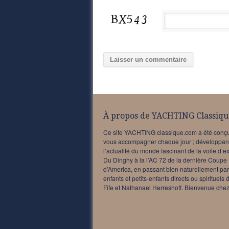
À propos de YACHTING Classiqu
Ce site YACHTING classique.com a été conç
vous accompagner chaque jour ; développan
l’actualité du monde fascinant de la voile d’e
Du Dinghy à la l’AC 72 de la dernière Coupe
d’America, en passant bien naturellement par
enfants et petits-enfants directs ou spirituels 
Fife et Nathanael Herreshoff. Bienvenue chez