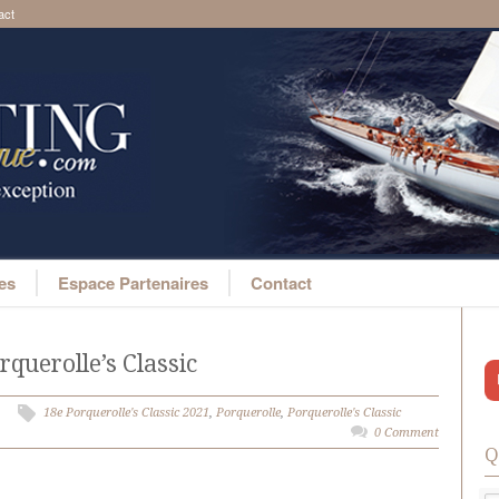
act
ges
Espace Partenaires
Contact
orquerolle’s Classic
18e Porquerolle's Classic 2021
,
Porquerolle
,
Porquerolle's Classic
0 Comment
Q