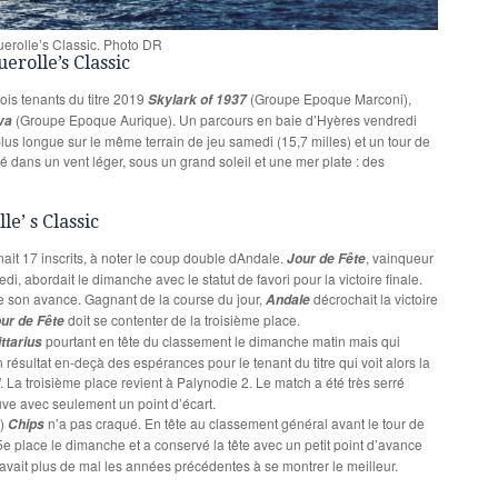
uerolle’s Classic. Photo DR
erolle’s Classic
trois tenants du titre 2019
(Groupe Epoque Marconi),
Skylark of 1937
(Groupe Epoque Aurique). Un parcours en baie d’Hyères vendredi
va
plus longue sur le même terrain de jeu samedi (15,7 milles) et un tour de
é dans un vent léger, sous un grand soleil et une mer plate : des
le’ s Classic
t 17 inscrits, à noter le coup double dAndale.
, vainqueur
Jour de Fête
, abordait le dimanche avec le statut de favori pour la victoire finale.
te son avance. Gagnant de la course du jour,
décrochait la victoire
Andale
doit se contenter de la troisième place.
ur de Fête
pourtant en tête du classement le dimanche matin mais qui
ttarius
Un résultat en-deçà des espérances pour le tenant du titre qui voit alors la
. La troisième place revient à Palynodie 2. Le match a été très serré
uve avec seulement un point d’écart.
s)
n’a pas craqué. En tête au classement général avant le tour de
Chips
e place le dimanche et a conservé la tête avec un petit point d’avance
vait plus de mal les années précédentes à se montrer le meilleur.