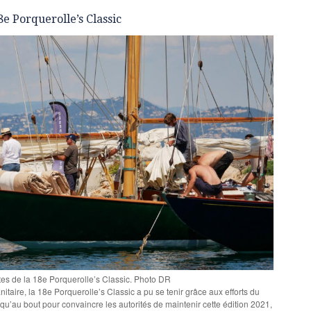
8e Porquerolle’s Classic
tes de la 18e Porquerolle’s Classic. Photo DR
itaire, la 18e Porquerolle’s Classic a pu se tenir grâce aux efforts du
squ’au bout pour convaincre les autorités de maintenir cette édition 2021,