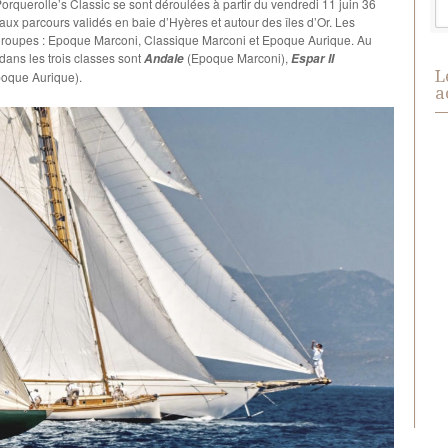
rquerolle’s Classic se sont déroulées à partir du vendredi 11 juin 36
r aux parcours validés en baie d’Hyères et autour des îles d’Or. Les
s groupes : Epoque Marconi, Classique Marconi et Epoque Aurique. Au
dans les trois classes sont
(Epoque Marconi),
Andale
Espar II
L
oque Aurique).
a