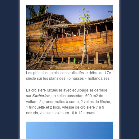
Les phinisi ou pinisi construits dès le début du 17e
siècle sur les plans des »pinasses » hollandaises.
La croisière luxueuse avec équipage se déroule
sur
, un ketch possédant 600 m2 de
Katharina
voilure, 2 grands voiles à corne, 2 voiles de flèche,
1 trinquette et 2 focs. Vitesse de croisière 7 à 9
nœuds, vitesse maximum 10 à 12 nœuds.