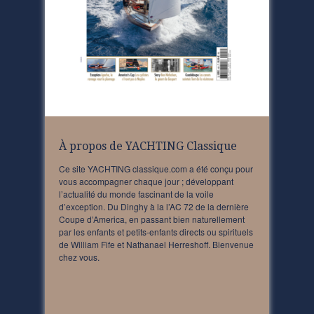
À propos de YACHTING Classique
Ce site YACHTING classique.com a été conçu pour
vous accompagner chaque jour ; développant
l’actualité du monde fascinant de la voile
d’exception. Du Dinghy à la l’AC 72 de la dernière
Coupe d’America, en passant bien naturellement
par les enfants et petits-enfants directs ou spirituels
de William Fife et Nathanael Herreshoff. Bienvenue
chez vous.