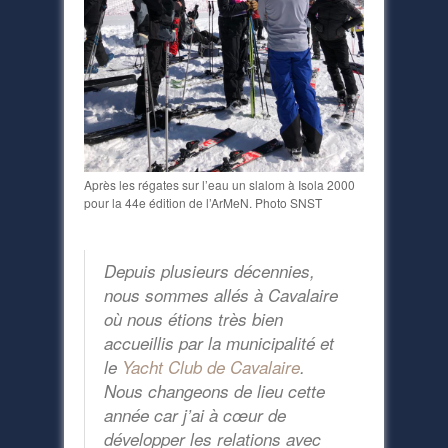
Après les régates sur l’eau un slalom à Isola 2000
pour la 44e édition de l’ArMeN. Photo SNST
Depuis plusieurs décennies,
nous sommes allés à Cavalaire
où nous étions très bien
accueillis par la municipalité et
le
Yacht Club de Cavalaire
.
Nous changeons de lieu cette
année car j’ai à cœur de
développer les relations avec