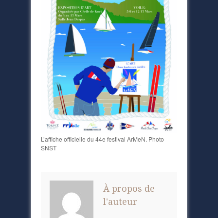
L’affiche officielle du 44e festival ArMeN. Photo
SNST
À propos de
l'auteur