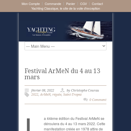
Mon Compte
Commande
Panier
CGV
Contact
Yachting Classique, le site de la voile d'exception
Festival ArMeN du 4 au 13
mars
février 08, 2022
by Christophe Courau
2022
,
ArMeN
,
régate
,
Saint-Tropez
0 Comment
L
a 44ème édition du Festival ArMeN se
déroulera du 4 au 13 mars 2022. Cette
manifestation créée en 1978 attire de