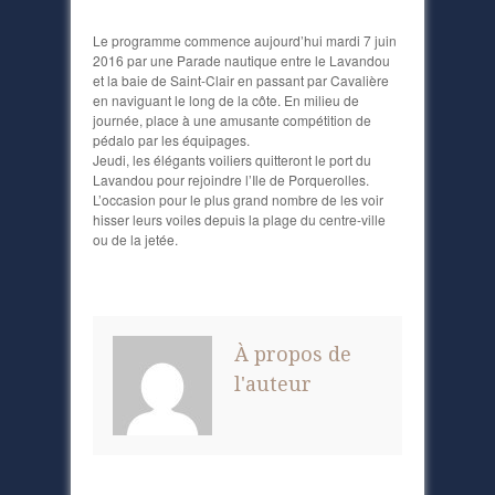
Le programme commence aujourd’hui mardi 7 juin
2016 par une Parade nautique entre le Lavandou
et la baie de Saint-Clair en passant par Cavalière
en naviguant le long de la côte. En milieu de
journée, place à une amusante compétition de
pédalo par les équipages.
Jeudi, les élégants voiliers quitteront le port du
Lavandou pour rejoindre l’Ile de Porquerolles.
L’occasion pour le plus grand nombre de les voir
hisser leurs voiles depuis la plage du centre-ville
ou de la jetée.
À propos de
l'auteur