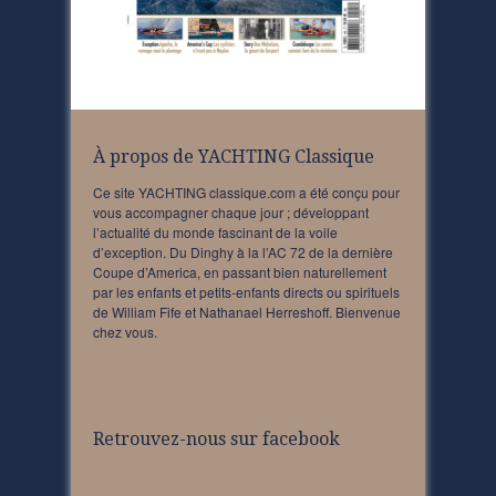
À propos de YACHTING Classique
Ce site YACHTING classique.com a été conçu pour
vous accompagner chaque jour ; développant
l’actualité du monde fascinant de la voile
d’exception. Du Dinghy à la l’AC 72 de la dernière
Coupe d’America, en passant bien naturellement
par les enfants et petits-enfants directs ou spirituels
de William Fife et Nathanael Herreshoff. Bienvenue
chez vous.
Retrouvez-nous sur facebook