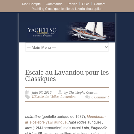
Mon Compte
Commande
Panier
CGV
Contact
Yachting Classique, le site de la voile d'exception
Escale au Lavandou pour les
Classiques
juin 07, 2016
by Christophe Courau
L'Escale des Voiles
,
Lavandou
0 Comment
(goélette aurique de 1937),
Lelantina
Moonbeam
le célèbre yawl aurique
,
(côtre aurique) ,
III
Nine
(12MJ bermudien) mais aussi
,
Ikra
Lulu
Palynodie
et
: autant de voiliers classiques présent à
Irina VII