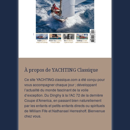
À propos de YACHTING Classique
Ce site YACHTING classique.com a été conçu pour
vous accompagner chaque jour ; développant
l’actualité du monde fascinant de la voile
d’exception. Du Dinghy à la l’AC 72 de la dernière
Coupe d’America, en passant bien naturellement
par les enfants et petits-enfants directs ou spirituels
de William Fife et Nathanael Herreshoff. Bienvenue
chez vous.