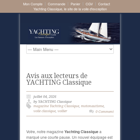
Mon Compte
Commande
Panier
CGV
Contact
Yachting Classique, le site de la voile d'exception
Avis aux lecteurs de
YACHTING Classique
juillet 04, 2026
by YACHTING Classique
magazine Yachting Classique
,
motonautisme
,
voile classique
,
voilier
0 Comment
Votre, notre magazine
Yachting Classique
a
marqué une courte pause. Un nouvel équipage est