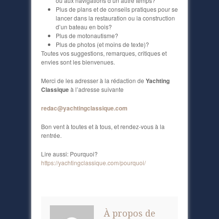
ou aux navigations d’un autre temps?
Plus de plans et de conseils pratiques pour se
lancer dans la restauration ou la construction
d’un bateau en bois?
Plus de motonautisme?
Plus de photos (et moins de texte)?
Toutes vos suggestions, remarques, critiques et
envies sont les bienvenues.
Merci de les adresser à la rédaction de
Yachting
Classique
à l’adresse suivante
redac@yachtingclassique.com
Bon vent à toutes et à tous, et rendez-vous à la
rentrée.
Lire aussi: Pourquoi?
https://yachtingclassique.com/pourquoi/
À propos de