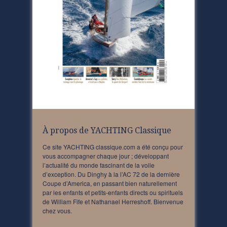
À propos de YACHTING Classique
Ce site YACHTING classique.com a été conçu pour
vous accompagner chaque jour ; développant
l’actualité du monde fascinant de la voile
d’exception. Du Dinghy à la l’AC 72 de la dernière
Coupe d’America, en passant bien naturellement
par les enfants et petits-enfants directs ou spirituels
de William Fife et Nathanael Herreshoff. Bienvenue
chez vous.