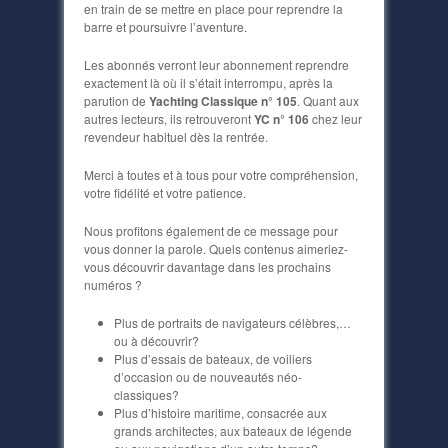
en train de se mettre en place pour reprendre la
barre et poursuivre l’aventure.
Les abonnés verront leur abonnement reprendre
exactement là où il s’était interrompu, après la
parution de
Yachting Classique n° 105
. Quant aux
autres lecteurs, ils retrouveront
YC n° 106
chez leur
revendeur habituel dès la rentrée.
Merci à toutes et à tous pour votre compréhension,
votre fidélité et votre patience.
Nous profitons également de ce message pour
vous donner la parole. Quels contenus aimeriez-
vous découvrir davantage dans les prochains
numéros ?
Plus de portraits de navigateurs célèbres,…
ou à découvrir?
Plus d’essais de bateaux, de voiliers
d’occasion ou de nouveautés néo-
classiques?
Plus d’histoire maritime, consacrée aux
grands architectes, aux bateaux de légende