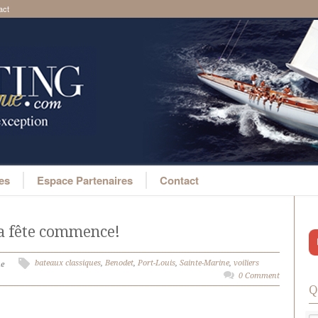
act
ges
Espace Partenaires
Contact
 la fête commence!
bateaux classiques
,
Benodet
,
Port-Louis
,
Sainte-Marine
,
voiliers
ue
0 Comment
Q