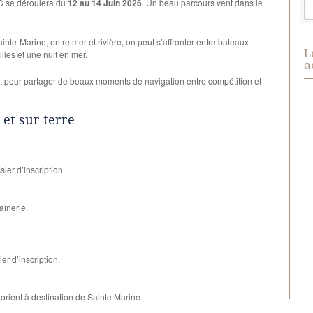
 se déroulera du
12 au 14 Juin 2026
. Un beau parcours vent dans le
ainte-Marine, entre mer et rivière, on peut s’affronter entre bateaux
L
les et une nuit en mer.
a
t pour partager de beaux moments de navigation entre compétition et
et sur terre
ier d’inscription.
ainerie.
er d’inscription.
orient à destination de Sainte Marine