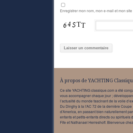
Enregistrer mon nom, mon e-mail et mon site
À propos de YACHTING Classiqu
Ce site YACHTING classique.com a été conç
vous accompagner chaque jour ; développan
l’actualité du monde fascinant de la voile d’e
Du Dinghy à la l’AC 72 de la dernière Coupe
d’America, en passant bien naturellement par
enfants et petits-enfants directs ou spirituels 
Fife et Nathanael Herreshoff. Bienvenue chez