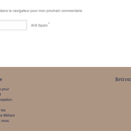
 dans le navigateur pour mon prochain commentaire.
*
Anti-Spam
e
Retrou
u pour
t
xception.
 les
de William
 vous.