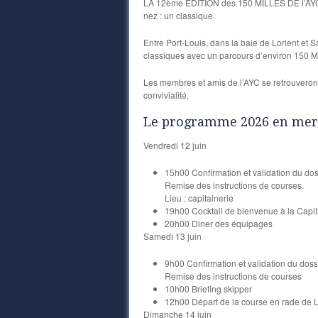
LA 12ème EDITION des 150 MILLES DE l’AYC
nez : un classique.
Entre Port-Louis, dans la baie de Lorient et S
classiques avec un parcours d’environ 150 Mil
Les membres et amis de l’AYC se retrouveron
convivialité.
Le programme 2026 en mer 
Vendredi 12 juin
15h00 Confirmation et validation du doss
Remise des instructions de courses.
Lieu : capitainerie
19h00 Cocktail de bienvenue à la Capit
20h00 Diner des équipages
Samedi 13 juin
9h00 Confirmation et validation du dossi
Remise des instructions de courses
10h00 Briefing skipper
12h00 Départ de la course en rade de L
Dimanche 14 juin